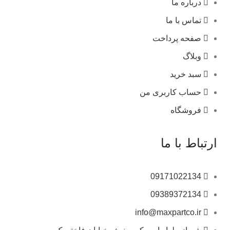
درباره ما
تماس با ما
صفحه پرداخت
وبلاگ
سبد خرید
حساب کاربری من
فروشگاه
ارتباط با ما
09171022134
09389372134
info@maxpartco.ir