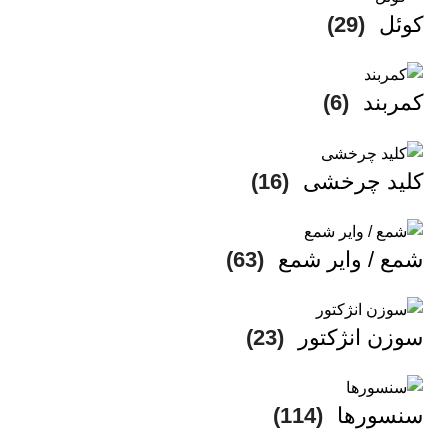
کوئل
(29)
کمربند
(6)
کلید چرخشی
(16)
شمع / وایر شمع
(63)
سوزن انژکتور
(23)
سنسورها
(114)