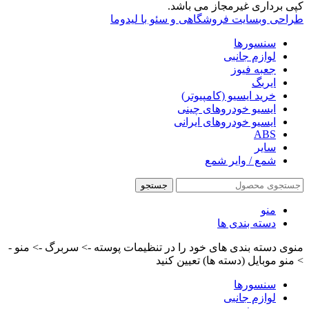
کپی برداری غیرمجاز می باشد.
طراحی وبسایت فروشگاهی و سئو با لیدوما
سنسورها
لوازم جانبی
جعبه فیوز
ایربگ
خرید ایسیو (کامپیوتر)
ایسیو خودروهای چینی
ایسیو خودروهای ایرانی
ABS
سایر
شمع / وایر شمع
جستجو
منو
دسته بندی ها
منوی دسته بندی های خود را در تنظیمات پوسته -> سربرگ -> منو -
> منو موبایل (دسته ها) تعیین کنید
سنسورها
لوازم جانبی