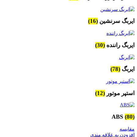
ایربگ سرنشین
(16)
ایربگ راننده
(30)
ایربگ
(78)
استپر موتور
(12)
ABS
(80)
مقایسه
افزودن به علاقه مندی