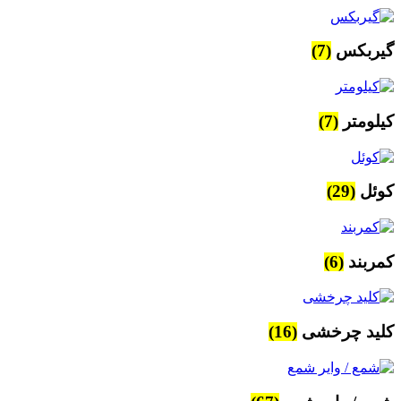
گیربکس
(7)
کیلومتر
(7)
کوئل
(29)
کمربند
(6)
کلید چرخشی
(16)