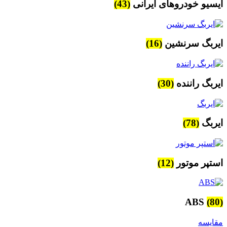
ایسیو خودروهای ایرانی
(43)
ایربگ سرنشین
(16)
ایربگ راننده
(30)
ایربگ
(78)
استپر موتور
(12)
ABS
(80)
مقایسه