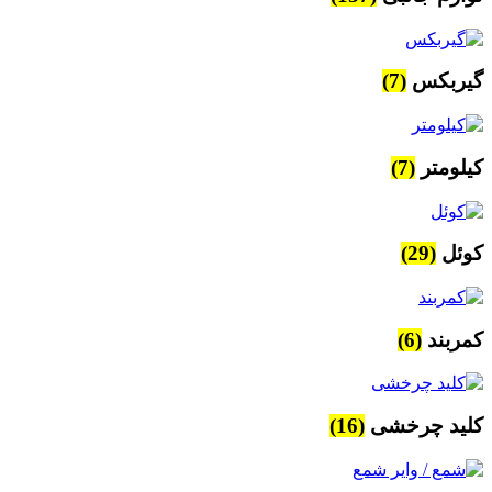
گیربکس
(7)
کیلومتر
(7)
کوئل
(29)
کمربند
(6)
کلید چرخشی
(16)