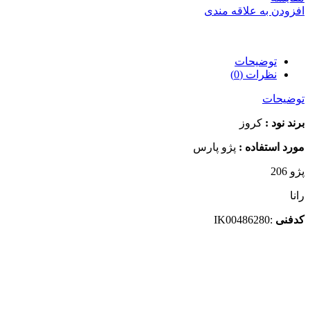
افزودن به علاقه مندی
توضیحات
نظرات (0)
توضیحات
برند نود :
کروز
مورد استفاده :
پژو پارس
پژو 206
رانا
کدفنی
:IK00486280