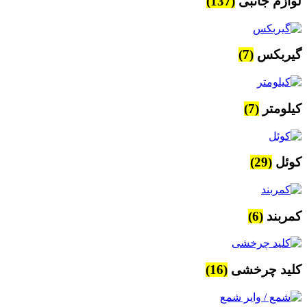
لوازم جانبی
(137)
گیربکس
(7)
کیلومتر
(7)
کوئل
(29)
کمربند
(6)
کلید چرخشی
(16)