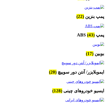
پمپ بنزین
(22)
پمپ ABS
(43)
بوبین
(17)
ایموبلایزر/ آنتن دور سوییچ
(20)
ایسیو خودروهای چینی
(128)