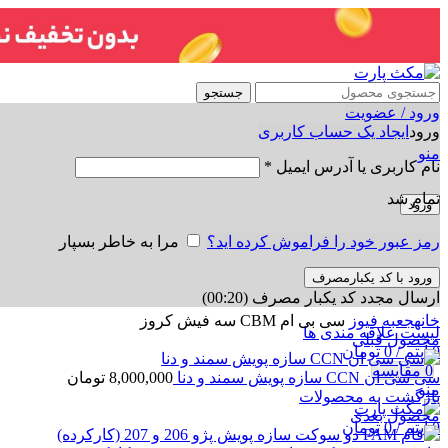
جستجو
ورود / عضویت
ورود
ایجاد یک حساب کاربری
منو
نام کاربری یا آدرس ایمیل
*
تمام شد
ورود
رمز عبور خود را فراموش کرده اید؟
مرا به خاطر بسپار
ورود با کد یکبارمصرف
ارسال مجدد کد یکبار مصرف
(00:
20
)
برای بزرگنمایی کلیک کنید
خانه
جعبه فیوز
سی بی ام CBM سه فیش کروز
لیست علاقه مندی ها
محصول قبلی
0
آیتم
/
0
تومان
0
مقایسه
سی سی ان CCN سازه پویش سمند و دنا
8,000,000
تومان
منو
بازگشت به محصولات
محصول بعدی
0
آیتم
/
0
تومان