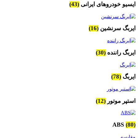
ایسیو خودروهای ایرانی
(43)
ایربگ سرنشین
(16)
ایربگ راننده
(30)
ایربگ
(78)
استپر موتور
(12)
ABS
(80)
مقایسه