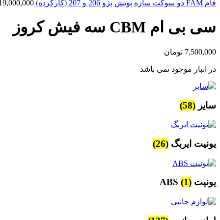
فام FAM دو سوکت سازه پویش پژو 206 و 207 (کارکرده)
19,000,000
سی بی ام CBM سه فیش کروز
7,500,000
تومان
در انبار موجود نمی باشد
سایر
(58)
یونیت ایربگ
(26)
یونیت ABS
(1)