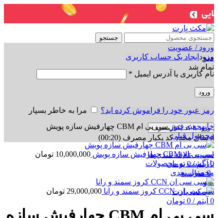
جستجو
ورود / عضویت
ورود
ایجاد یک حساب کاربری
منو
تمام شد
نام کاربری یا آدرس ایمیل
*
ورود
رمز عبور خود را فراموش کرده اید؟
مرا به خاطر بسپار
برای بزرگنمایی کلیک کنید
خانه
جعبه فیوز
سی بی ام CBM چهارفیش سازه پویش
ورود با کد یکبارمصرف
محصول قبلی
ارسال مجدد کد یکبار مصرف
(00:
20
)
سی بی ام CBM چهارفیش سازه پویش
10,000,000
تومان
لیست علاقه مندی ها
بازگشت به محصولات
0
آیتم
/
0
تومان
محصول بعدی
0
مقایسه
منو
سی سی ان CCN کروز سمند و رانا
29,000,000
تومان
0
آیتم
/
0
تومان
سی بی ام CBM چهارفیش سازه