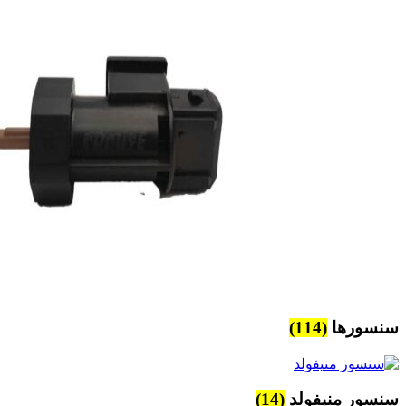
سنسورها
(114)
سنسور منیفولد
(14)