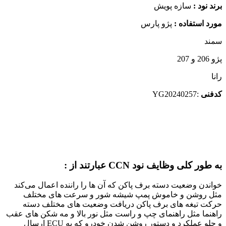
برند نود :
سازه پویش
مورد استفاده :
پژو پارس
سمند
پژو 206 و 207
رانا
کدفنی
:YG20240257
به طور کلی وظایف نود CCN عبارتند از :
خواندن وضعیت دسته برف پاکن که آن ها را راننده اعمال می‌کند
مثل روشن و خاموش پمپ شیشه شور و سرعت های مختلف
حرکت تیغه های برف پاکن دریافت وضعیت های مختلف دسته
راهنما مثل راهنمای چپ و راست مثل نور بالا و مه شکن های عقب
و جلو عملکرد و دستور روشن شدن خودرو که به ECU ارسال