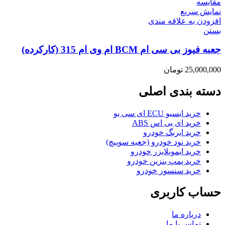
مقایسه
نمایش سریع
افزودن به علاقه مندی
بستن
جعبه فیوز بی سی ام BCM ام وی ام 315 (کارکرده)
25,000,000
تومان
دسته بندی اصلی
خرید ایسیو ECU ای سی یو
خرید ای بی اس ABS
خرید ایربگ خودرو
خرید نود خودرو (جعبه سوییچ)
خرید ایموبلایزر خودرو
خرید پمپ بنزین خودرو
خرید سنسور خودرو
حساب کاربری
درباره ما
تماس با ما