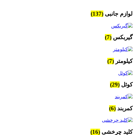
لوازم جانبی
(137)
گیربکس
(7)
کیلومتر
(7)
کوئل
(29)
کمربند
(6)
کلید چرخشی
(16)