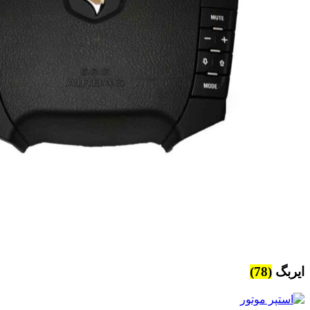
ایربگ
(78)