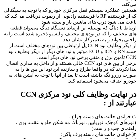
می‌کند.
همچنین عملکرد سیستم قفل مرکزی خودرو که با توجه به سیگنالی
که از فرستنده RF یا فرستنده رادیویی از ریموت دریافت می‌کند که
باعث می شود درب های ماشین باز و بسته شود.
ارتباط با دیاگ که بوسیله این ارتباط دستگاه دیاگ می‌تواند قطعه
های مختلف را که در نودهای مختلف و ایسیو ذخیره شده است را به
راحتی بخواند و به تعمیرکار نشان دهد.
از دیگر وظایف نود CCN پل ارتباطی بین نودهای مختلف است از
جمله RN و ICN و ECU موتور و نود های دیگر از دیگر وظایف نود
CCN تامین برق و منفی برخی نود های دیگر است.
برخی از پین های نود CCN خالی هستند و از داخل به مداری اتصال
پیدا نکردند که در واقعا طراح و سازنده این نود این پین ها را به
صورت رزرو نگه داشته است تا بعد از آنها با توجه به آپشن های به
خودرو اضافه می‌شود استفاده کند.
در نهایت وظایف کلی نود مرکزی CCN
عبارتند از :
۱) خواندن حالت های دسته چراغ :
) نورهای کوچک، نورپایین، نوربالا، مه شکن جلو و عقب، بوق ،
راهنمای چپ و راست(
۲( خواندن حالت های دسته برف پاکن: