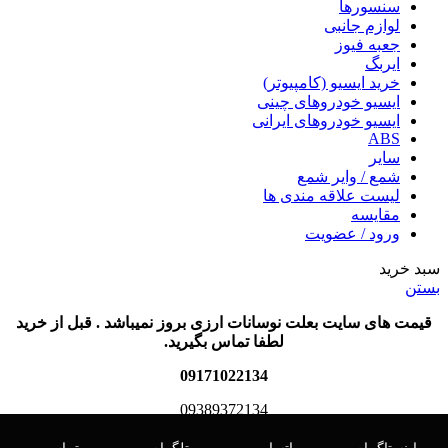
سنسورها
لوازم جانبی
جعبه فیوز
ایربگ
خرید ایسیو (کامپیوتر)
ایسیو خودروهای چینی
ایسیو خودروهای ایرانی
ABS
سایر
شمع / وایر شمع
لیست علاقه مندی ها
مقایسه
ورود / عضویت
سبد خرید
بستن
قیمت های سایت بعلت نوسانات ارزی بروز نمیباشد . قبل از خرید
لطفا تماس بگیرید.
09171022134
09389372134