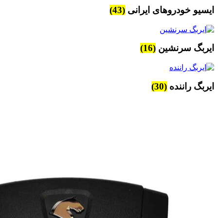
ایسیو خودروهای ایرانی
(43)
ایربگ سرنشین
(16)
ایربگ راننده
(30)