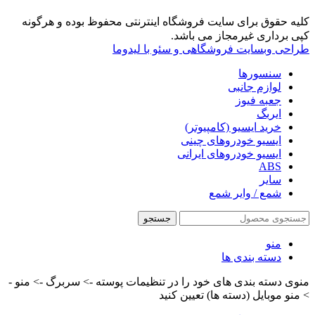
کلیه حقوق برای سایت فروشگاه اینترنتی محفوظ بوده و هرگونه
کپی برداری غیرمجاز می باشد.
طراحی وبسایت فروشگاهی و سئو با لیدوما
سنسورها
لوازم جانبی
جعبه فیوز
ایربگ
خرید ایسیو (کامپیوتر)
ایسیو خودروهای چینی
ایسیو خودروهای ایرانی
ABS
سایر
شمع / وایر شمع
جستجو
منو
دسته بندی ها
منوی دسته بندی های خود را در تنظیمات پوسته -> سربرگ -> منو -
> منو موبایل (دسته ها) تعیین کنید