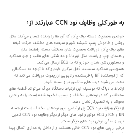
به طور کلی وظایف نود CCN عبارتند از :
خواندن وضعیت دسته برف پاکن که آن ها را راننده اعمال می‌کند مثل
روشن و خاموش پمپ شیشه شور و سرعت های مختلف حرکت تیغه
های برف پاکن دریافت وضعیت های مختلف دسته راهنما مثل
راهنمای چپ و راست مثل نور بالا و مه شکن های عقب و جلو عملکرد
و دستور روشن شدن خودرو که به ECU ارسال می‌کند.
همچنین عملکرد سیستم قفل مرکزی خودرو که با توجه به سیگنالی
که از فرستنده RF یا فرستنده رادیویی از ریموت دریافت می‌کند که
باعث می شود درب های ماشین باز و بسته شود.
ارتباط با دیاگ که بوسیله این ارتباط دستگاه دیاگ می‌تواند قطعه های
مختلف را که در نودهای مختلف و ایسیو ذخیره شده است را به راحتی
بخواند و به تعمیرکار نشان دهد.
از دیگر وظایف نود CCN پل ارتباطی بین نودهای مختلف است از جمله
RN و ICN و ECU موتور و نود های دیگر از دیگر وظایف نود CCN تامین
برق و منفی برخی نود های دیگر است.
برخی از پین های نود CCN خالی هستند و از داخل به مداری اتصال پیدا