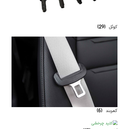
کوئل
(29)
کمربند
(6)