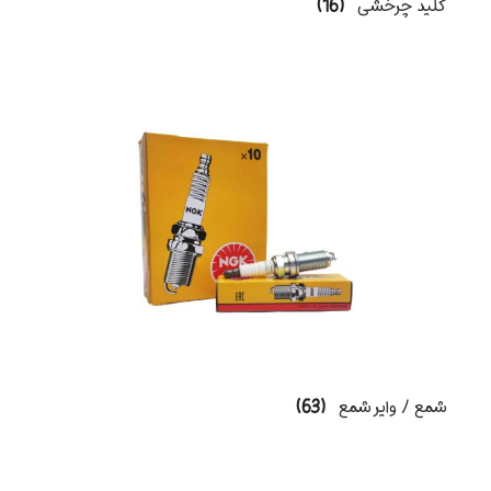
کلید چرخشی
(16)
شمع / وایر شمع
(63)