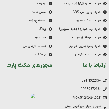
خرید ایسیو ECU ای سی یو
درباره ما
خرید ای بی اس ABS
تماس با ما
خرید ایربگ خودرو
صفحه پرداخت
خرید نود خودرو (جعبه سوییچ)
وبلاگ
خرید ایموبلایزر خودرو
سبد خرید
خرید پمپ بنزین خودرو
حساب کاربری من
خرید سنسور خودرو
فروشگاه
ارتباط با ما
مجوزهای مکث پارت
09171022134
09389372134
info@maxpartco.ir
شیراز، بلوار امیر کبیر، نبش