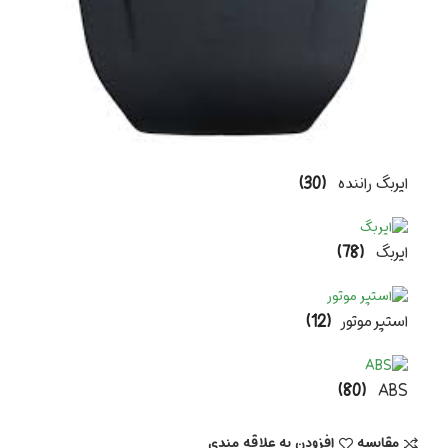
ایربگ راننده
(30)
ایربگ
(78)
استپر موتور
(12)
(80)
ABS
مقایسه
افزودن به علاقه مندی