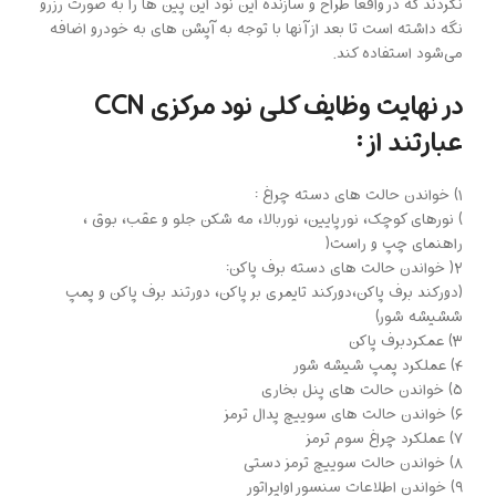
نکردند که در واقعا طراح و سازنده این نود این پین ها را به صورت رزرو
نگه داشته است تا بعد از آنها با توجه به آپشن های به خودرو اضافه
می‌شود استفاده کند.
در نهایت وظایف کلی نود مرکزی CCN
عبارتند از :
۱) خواندن حالت های دسته چراغ :
) نورهای کوچک، نورپایین، نوربالا، مه شکن جلو و عقب، بوق ،
راهنمای چپ و راست(
۲( خواندن حالت های دسته برف پاکن:
(دورکند برف پاکن،دورکند تایمری بر پاکن، دورتند برف پاکن و پمپ
ششیشه شور)
۳) عمکردبرف پاکن
۴) عملکرد پمپ شیشه شور
۵) خواندن حالت های پنل بخاری
۶) خواندن حالت های سوییچ پدال ترمز
۷) عملکرد چراغ سوم ترمز
۸) خواندن حالت سوییچ ترمز دستی
۹) خواندن اطلاعات سنسور اواپراتور