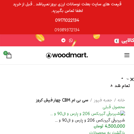
قیمت های سایت بعلت نوسانات ارزی بروز نمیباشد . قبل از خرید
لطفا تماس بگیرید.
09171022134
09389372134
0
بستن
بستن
بستن
بستن
بستن
بستن
بستن
بستن
تمام شد
تمام شد
تمام شد
تمام شد
تمام شد
تمام شد
برای بزرگنمایی کلیک کنید
خانه
جعبه فیوز
سی بی ام CBM چهار فیش کروز
محصول قبلی
شیربرقی گیربکس 206 و پارس و ال90 و ...
4,500,000
تومان
بازگشت به محصولات