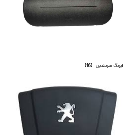
ایربگ سرنشین
(16)