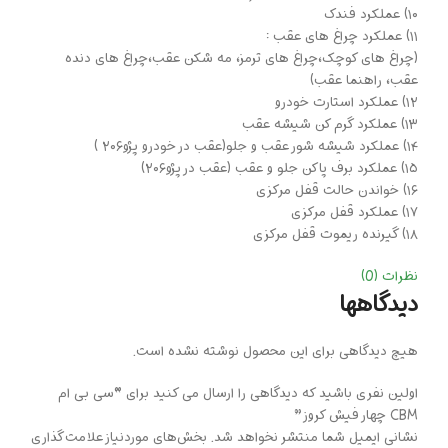
۱۰) عملکرد فندک
۱۱) عملکرد چراغ های عقب :
(چراغ های کوچک،چراغ های ترمز، مه شکن عقب،چراغ های دنده
عقب، راهنما عقب)
۱۲) عملکرد استارت خودرو
۱۳) عملکرد گرم کن شیشه عقب
۱۴) عملکرد شیشه شور عقب و جلو(عقب در خودرو پژو۲۰۶ )
۱۵) عملکرد برف پاکن جلو و عقب (عقب در پژو۲۰۶)
۱۶) خواندن حالت قفل مرکزی
۱۷) عملکرد قفل مرکزی
۱۸) گیرنده ریموت قفل مرکزی
نظرات (0)
دیدگاهها
هیچ دیدگاهی برای این محصول نوشته نشده است.
اولین نفری باشید که دیدگاهی را ارسال می کنید برای “سی بی ام
CBM چهار فیش کروز”
نشانی ایمیل شما منتشر نخواهد شد.
بخش‌های موردنیاز علامت‌گذاری