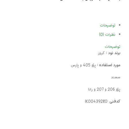
توضیحات
نظرات (0)
توضیحات
برند نود :
کروز
مورد استفاده :
پژو 405 و پارس
سمند
پژو 206 و 207 و رانا
کدفنی
:IK00439280