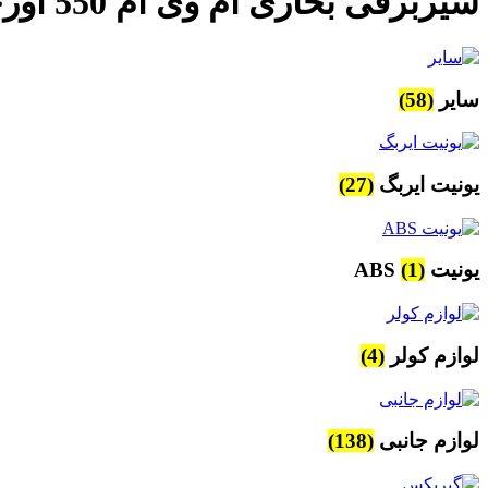
شیربرقی بخاری ام وی ام 550 اورجینال
سایر
(58)
یونیت ایربگ
(27)
یونیت ABS
(1)
لوازم کولر
(4)
لوازم جانبی
(138)