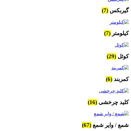
گیربکس
(7)
کیلومتر
(7)
کوئل
(29)
کمربند
(6)
کلید چرخشی
(16)
شمع / وایر شمع
(67)