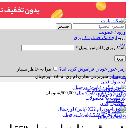
جستجو
ورود / عضویت
ورود
ایجاد یک حساب کاربری
منو
نام کاربری یا آدرس ایمیل
*
ورود
رمز عبور خود را فراموش کرده اید؟
مرا به خاطر بسپار
برای بزرگنمایی کلیک کنید
خانه
سایر
شیربرقی بخاری ام وی ام 550 اورجینال
محصول قبلی
لیست علاقه مندی ها
بوق تیگو 7 (پایین) اورجینال
4,500,000
تومان
0
آیتم
/
0
تومان
بازگشت به محصولات
0
مقایسه
محصول بعدی
منو
بوق ام وی ام X22 (پایین) اورجینال
0
آیتم
/
0
تومان