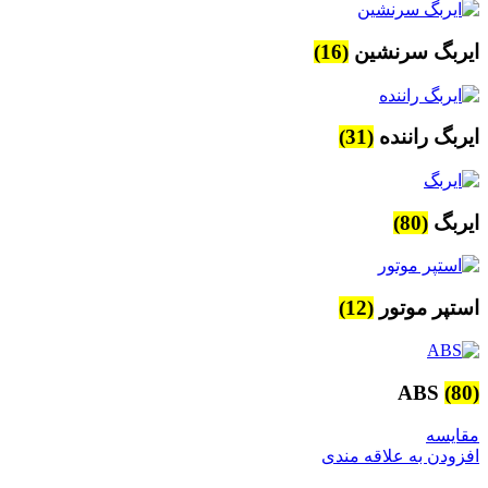
ایربگ سرنشین
(16)
ایربگ راننده
(31)
ایربگ
(80)
استپر موتور
(12)
ABS
(80)
مقایسه
افزودن به علاقه مندی