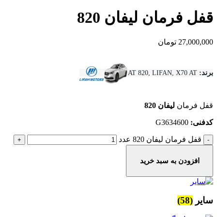
قفل فرمان لیفان 820
27,000,000
تومان
برند:
AT 820, LIFAN, X70 AT
قفل فرمان
لیفان 820
کدفنی:
G3634600
قفل فرمان لیفان 820 عدد
افزودن به سبد خرید
سایر
(58)