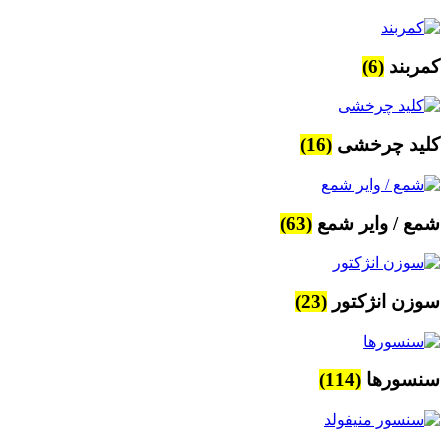
کمربند
(6)
کلید چرخشی
(16)
شمع / وایر شمع
(63)
سوزن انژکتور
(23)
سنسورها
(114)