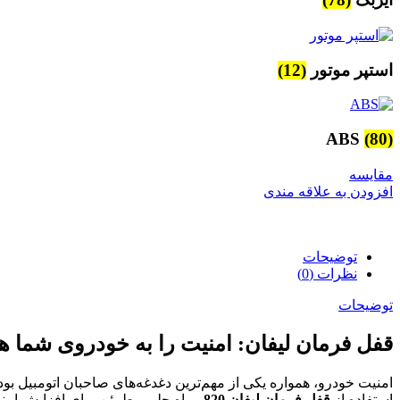
استپر موتور
(12)
ABS
(80)
مقایسه
افزودن به علاقه مندی
توضیحات
نظرات (0)
توضیحات
قفل فرمان لیفان: امنیت را به خودروی شما هد
امنیت خودرو، همواره یکی از مهم‌ترین دغدغه‌های صاحبان اتومبیل بود
استفاده از
قفل فرمان لیفان 820
، راه حلی مطمئن برای افزایش امن