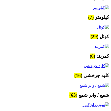
کیلومتر
(7)
کوئل
(29)
کمربند
(6)
کلید چرخشی
(16)
شمع / وایر شمع
(63)