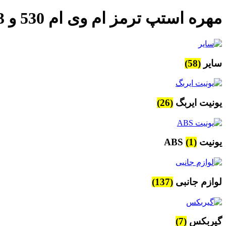
مهره استپ ترمز ام وی ام 530 و X33 اصلی
سایر
(58)
یونیت ایربگ
(26)
یونیت ABS
(1)
لوازم جانبی
(137)
گیربکس
(7)