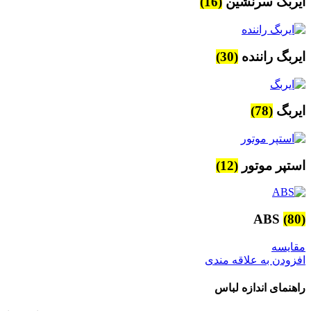
ایربگ سرنشین
(16)
ایربگ راننده
(30)
ایربگ
(78)
استپر موتور
(12)
ABS
(80)
مقایسه
افزودن به علاقه مندی
راهنمای اندازه لباس