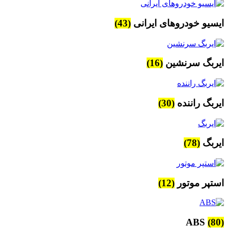
ایسیو خودروهای ایرانی
(43)
ایربگ سرنشین
(16)
ایربگ راننده
(30)
ایربگ
(78)
استپر موتور
(12)
ABS
(80)