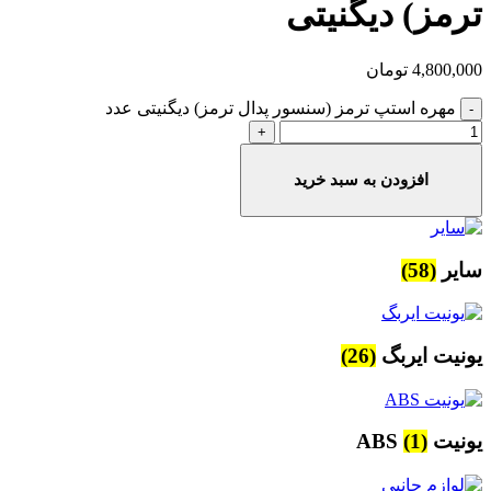
ترمز) دیگنیتی
4,800,000
تومان
مهره استپ ترمز (سنسور پدال ترمز) دیگنیتی عدد
افزودن به سبد خرید
سایر
(58)
یونیت ایربگ
(26)
یونیت ABS
(1)