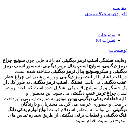
مقایسه
افزودن به علاقه مندی
توضیحات
نظرات (0)
توضیحات
وظیفه
فشنگی استپ ترمز دیگنیتی
که با نام هایی چون
سوئیچ چراغ
ترمز دیگنیتی
،
سوئیچ استپ پدال ترمز دیگنیتی
،
سنسور استپ ترمز
دیگنیتی
و
میکروسوئیچ پدال ترمز دیگنیتی
شناخته شده است،
دریافت فشار پا از
لنت ترمز دیگنیتی
و روشن شدن آنی
چراغ خطر
عقب دیگنیتی
می باشد.
فشنگی استپ ترمز دیگنیتی
به طور کلی از
یک حسگر و یک سوئیچ پلاستیکی تشکیل شده است که باعث روشن
شدن
چراغ ترمز عقب دیگنیتی
می شود. این محصول و
کلیه
قطعات یدکی دیگنیتی بهمن موتور
به صورت اینترتی با پرداخت
در محل و حضوری عرضه می گردند. مشتریان و
دارندگان
دیگنیتی
می توانند به منظور استعلام قیمت
انواع لوازم یدکی دانگ
فنگ دیگنیتی
و
قطعات برقی دیگنیتی
از طریق شماره تماس های
مندرج در سایت اقدام نمایند.