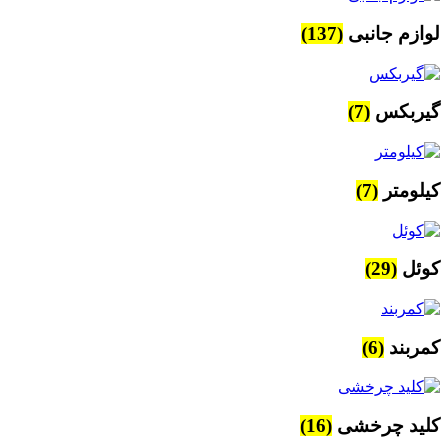
لوازم جانبی
(137)
گیربکس
(7)
کیلومتر
(7)
کوئل
(29)
کمربند
(6)
کلید چرخشی
(16)