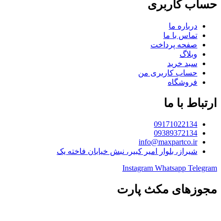
حساب کاربری
درباره ما
تماس با ما
صفحه پرداخت
وبلاگ
سبد خرید
حساب کاربری من
فروشگاه
ارتباط با ما
09171022134
09389372134
info@maxpartco.ir
شیراز، بلوار امیر کبیر، نبش خیابان فاخته یک
Instagram
Whatsapp
Telegram
مجوزهای مکث پارت