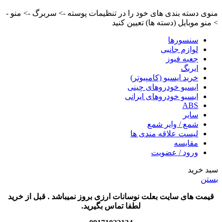
منوی دسته بندی های خود را در تنظیمات پوسته -> سربرگ -> منو -
> منو موبایل (دسته ها) تعیین کنید
سنسورها
لوازم جانبی
جعبه فیوز
ایربگ
خرید ایسیو (کامپیوتر)
ایسیو خودروهای چینی
ایسیو خودروهای ایرانی
ABS
سایر
شمع / وایر شمع
لیست علاقه مندی ها
مقایسه
ورود / عضویت
سبد خرید
بستن
قیمت های سایت بعلت نوسانات ارزی بروز نمیباشد . قبل از خرید
لطفا تماس بگیرید.