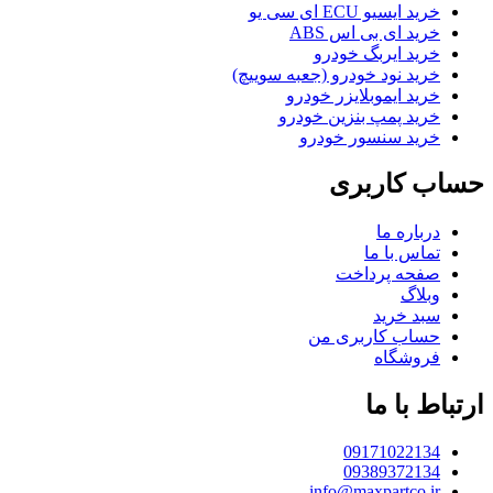
خرید ایسیو ECU ای سی یو
خرید ای بی اس ABS
خرید ایربگ خودرو
خرید نود خودرو (جعبه سوییچ)
خرید ایموبلایزر خودرو
خرید پمپ بنزین خودرو
خرید سنسور خودرو
حساب کاربری
درباره ما
تماس با ما
صفحه پرداخت
وبلاگ
سبد خرید
حساب کاربری من
فروشگاه
ارتباط با ما
09171022134
09389372134
info@maxpartco.ir