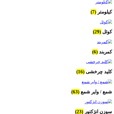
کیلومتر
(7)
کوئل
(29)
کمربند
(6)
کلید چرخشی
(16)
شمع / وایر شمع
(63)
سوزن انژکتور
(23)