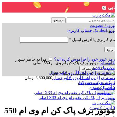
جستجو
ورود / عضویت
ورود
ایجاد یک حساب کاربری
منو
نام کاربری یا آدرس ایمیل
*
ورود
برای بزرگنمایی کلیک کنید
رمز عبور خود را فراموش کرده اید؟
مرا به خاطر بسپار
خانه
سایر
موتور برف پاک کن ام وی ام 550 اصلی
محصول قبلی
ورود با کد یکبارمصرف
ارسال مجدد کد یکبار مصرف
(00:
20
)
دسته چراغ و راهنما آریزو 6 اورجینال
3,800,000
تومان
بازگشت به محصولات
لیست علاقه مندی ها
محصول بعدی
0
آیتم
/
0
تومان
0
مقایسه
موتور برف پاک کن عقب ام وی ام X33 اصلی
منو
0
آیتم
/
0
تومان
موتور برف پاک کن ام وی ام 550