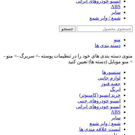
ایسیو خودروهای ایرانی
ABS
سایر
شمع / وایر شمع
جستجو
منو
دسته بندی ها
منوی دسته بندی های خود را در تنظیمات پوسته -> سربرگ -> منو -
> منو موبایل (دسته ها) تعیین کنید
سنسورها
لوازم جانبی
جعبه فیوز
ایربگ
خرید ایسیو (کامپیوتر)
ایسیو خودروهای چینی
ایسیو خودروهای ایرانی
ABS
سایر
شمع / وایر شمع
لیست علاقه مندی ها
مقایسه