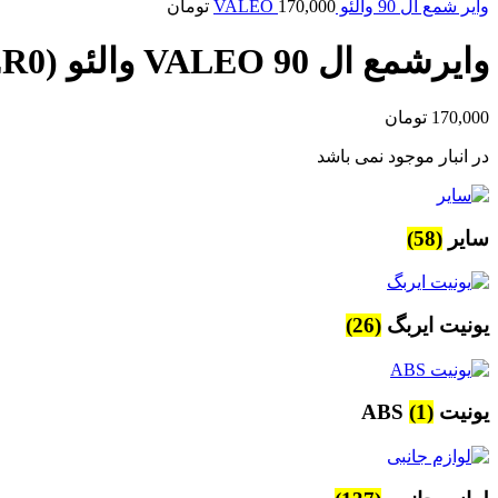
وایر شمع ال 90 والئو VALEO
170,000
تومان
وایرشمع ال 90 VALEO والئو (BER0)
170,000
تومان
در انبار موجود نمی باشد
سایر
(58)
یونیت ایربگ
(26)
یونیت ABS
(1)