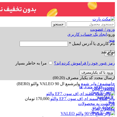
جستجو
ورود / عضویت
ورود
ایجاد یک حساب کاربری
منو
نام کاربری یا آدرس ایمیل
*
تمام شد
ورود
رمز عبور خود را فراموش کرده اید؟
مرا به خاطر بسپار
ورود با کد یکبارمصرف
ارسال مجدد کد یکبار مصرف
(00:
20
)
برای بزرگنمایی کلیک کنید
خانه
شمع / وایر شمع
وایرشمع ال 90 VALEO والئو (BER0)
لیست علاقه مندی ها
محصول قبلی
0
آیتم
/
0
تومان
0
مقایسه
وایر شمع سمند ای اف سون EF7 والئو
170,000
تومان
منو
بازگشت به محصولات
محصول بعدی
0
آیتم
/
0
تومان