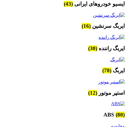
ایسیو خودروهای ایرانی
(43)
ایربگ سرنشین
(16)
ایربگ راننده
(30)
ایربگ
(78)
استپر موتور
(12)
ABS
(80)
مقایسه