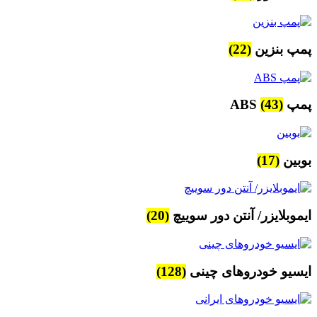
پمپ بنزین
(22)
پمپ ABS
(43)
بوبین
(17)
ایموبلایزر/ آنتن دور سوییچ
(20)
ایسیو خودروهای چینی
(128)