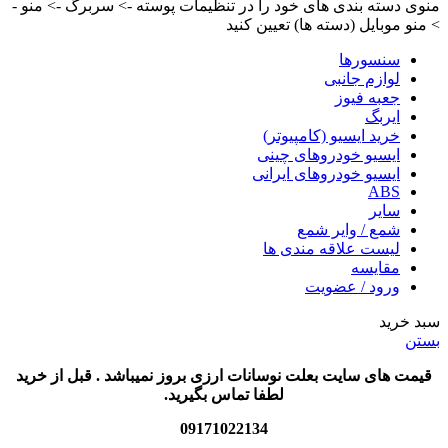
منوی دسته بندی های خود را در تنظیمات پوسته -> سربرگ -> منو -
> منو موبایل (دسته ها) تعیین کنید
سنسورها
لوازم جانبی
جعبه فیوز
ایربگ
خرید ایسیو (کامپیوتر)
ایسیو خودروهای چینی
ایسیو خودروهای ایرانی
ABS
سایر
شمع / وایر شمع
لیست علاقه مندی ها
مقایسه
ورود / عضویت
سبد خرید
بستن
قیمت های سایت بعلت نوسانات ارزی بروز نمیباشد . قبل از خرید
لطفا تماس بگیرید.
09171022134