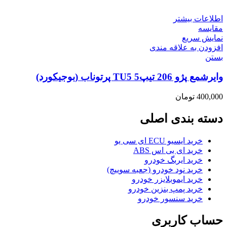
اطلاعات بیشتر
مقایسه
نمایش سریع
افزودن به علاقه مندی
بستن
وایرشمع پژو 206 تیپ5 TU5 پرتوناب (بوجیکورد)
400,000
تومان
دسته بندی اصلی
خرید ایسیو ECU ای سی یو
خرید ای بی اس ABS
خرید ایربگ خودرو
خرید نود خودرو (جعبه سوییچ)
خرید ایموبلایزر خودرو
خرید پمپ بنزین خودرو
خرید سنسور خودرو
حساب کاربری