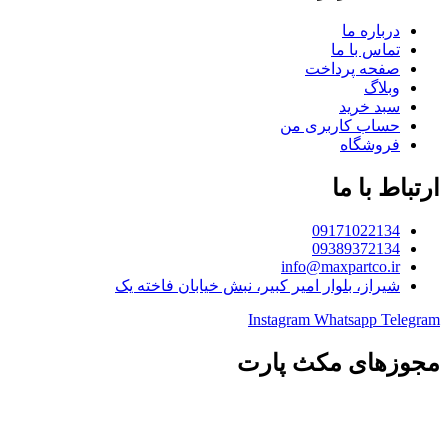
درباره ما
تماس با ما
صفحه پرداخت
وبلاگ
سبد خرید
حساب کاربری من
فروشگاه
ارتباط با ما
09171022134
09389372134
info@maxpartco.ir
شیراز، بلوار امیر کبیر، نبش خیابان فاخته یک
Instagram
Whatsapp
Telegram
مجوزهای مکث پارت