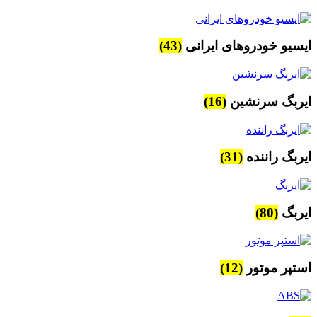
ایسیو خودروهای ایرانی
(43)
ایربگ سرنشین
(16)
ایربگ راننده
(31)
ایربگ
(80)
استپر موتور
(12)