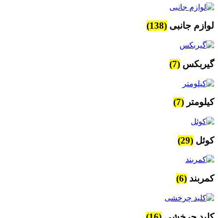
لوازم جانبی
(138)
گیربکس
(7)
کیلومتر
(7)
کوئل
(29)
کمربند
(6)
کلید چرخشی
(16)