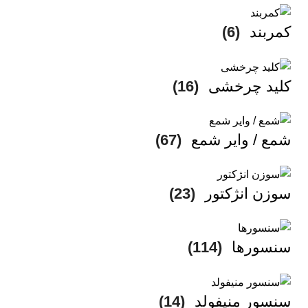
کمربند
(6)
کلید چرخشی
(16)
شمع / وایر شمع
(67)
سوزن انژکتور
(23)
سنسورها
(114)
سنسور منیفولد
(14)