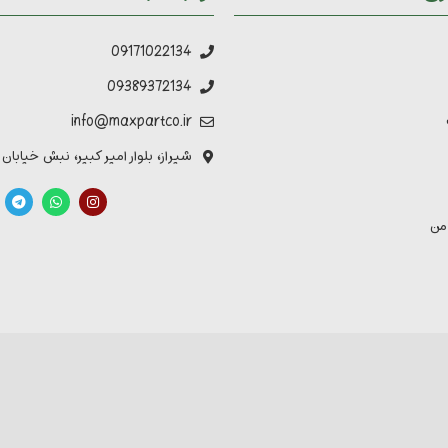
09171022134
09389372134
info@maxpartco.ir
شیراز، بلوار امیر کبیر، نبش خیابان
من