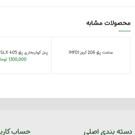
محصولات مشابه
تمام شد
تمام شد
ساعت پژو 206 کروز (MFD)
پنل کولربخاری پژو 405 SLX دوسوکته پهن
1,100,000
توما
دسته بندی اصلی
حساب کارب