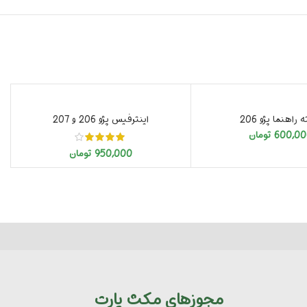
تمام شد
راهنما پژو 206
اینترفیس پژو 206 و 207
600,0
تومان
950,000
تومان
مجوزهای مکث پارت