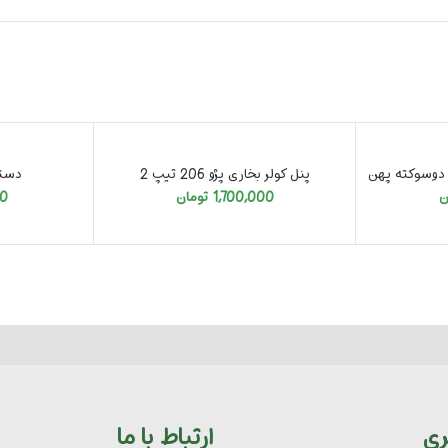
تمام شد
تمام شد
پنل کولر بخاری پژو 206 تیپ 2
دسته 
ن
1,700,000
تومان
00
ری
ارتباط با ما