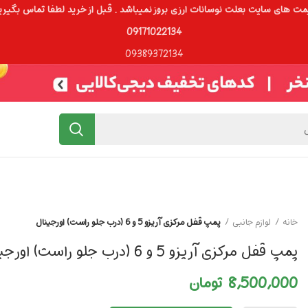
ت های سایت بعلت نوسانات ارزی بروز نمیباشد . قبل از خرید لطفا تماس بگیری
09171022134
09389372134
خانه
لوازم جانبی
پمپ قفل مرکزی آریزو 5 و 6 (درب جلو راست) اورجینال
پمپ قفل مرکزی آریزو 5 و 6 (درب جلو راست) اورجینال
8,500,000
تومان