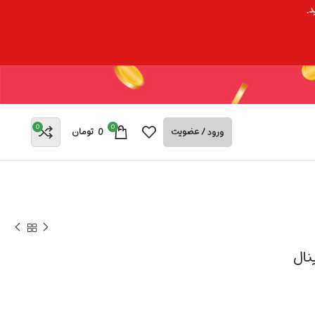
د.
0
0
ورود / عضویت
0
تومان