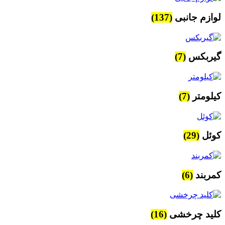
لوازم جانبی
(137)
گیربکس
(7)
کیلومتر
(7)
کوئل
(29)
کمربند
(6)
کلید چرخشی
(16)