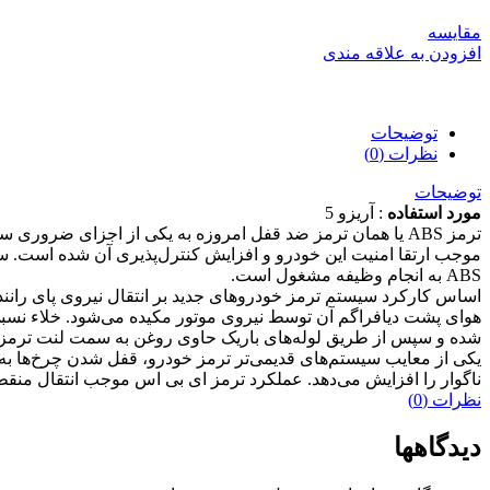
مقایسه
افزودن به علاقه مندی
توضیحات
نظرات (0)
توضیحات
مورد استفاده
: آریزو 5
ترمز ABS یا همان ترمز ضد قفل امروزه به یکی از اجزای ضرو
موجب ارتقا امنیت این خودرو و افزایش کنترل‌پذیری آن شده است. سی
ABS به انجام وظیفه مشغول است.
اساس کارکرد سیستم ترمز خودروهای جدید بر انتقال نیروی پای رانند
هوای پشت دیافراگم آن توسط نیروی موتور مکیده می‌شود. خلاء نسبی 
شده و سپس از طریق لوله‌های باریک حاوی روغن به سمت لنت ترمز منت
یکی از معایب سیستم‌های قدیمی‌تر ترمز خودرو، قفل شدن چرخ‌ها به
ناگوار را افزایش می‌دهد. عملکرد ترمز ای بی اس موجب انتقال منقط
نظرات (0)
دیدگاهها