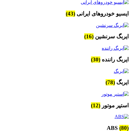
ایسیو خودروهای ایرانی
(43)
ایربگ سرنشین
(16)
ایربگ راننده
(30)
ایربگ
(78)
استپر موتور
(12)
ABS
(80)