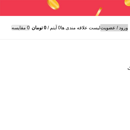
 وایر شمع
ورود / عضویت
لیست علاقه مندی ها
0
آیتم
/
0
تومان
0
مقایسه