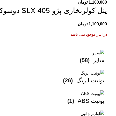
1,100,000
تومان
پنل کولربخاری پژو 405 SLX دوسوکته باریک
1,100,000
تومان
در انبار موجود نمی باشد
سایر
(58)
یونیت ایربگ
(26)
یونیت ABS
(1)