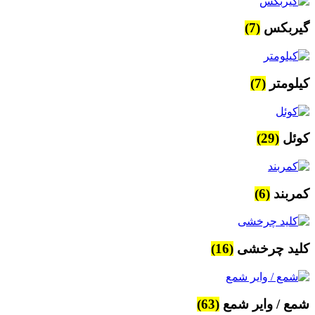
گیربکس
(7)
کیلومتر
(7)
کوئل
(29)
کمربند
(6)
کلید چرخشی
(16)
شمع / وایر شمع
(63)