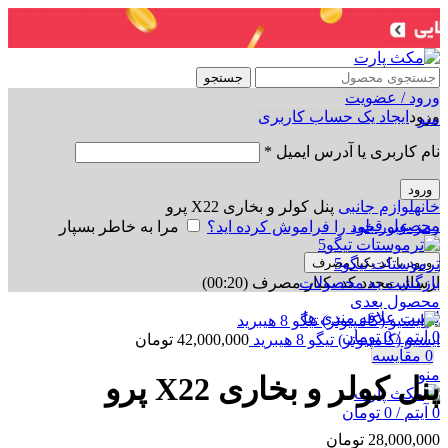
جستجو
ورود / عضویت
ورود
ایجاد یک حساب کاربری
منو
نام کاربری یا آدرس ایمیل
*
برای بزرگنمایی کلیک کنید
ورود
خانه
لوازم جانبی
پنل کولر و بخاری X22 پرو
محصول قبلی
رمز عبور خود را فراموش کرده اید؟
مرا به خاطر بسپار
ترموستات تیگو5
ورود با کد یکبارمصرف
بازگشت به محصولات
ارسال مجدد کد یکبار مصرف
(00:
20
)
محصول بعدی
لیست علاقه مندی ها
0
آیتم
/
0
تومان
ایسیو (کامپیوتر) تیگو 8 هیبرید
42,000,000
تومان
0
مقایسه
منو
پنل کولر و بخاری X22 پرو
0
آیتم
/
0
تومان
28,000,000
تومان