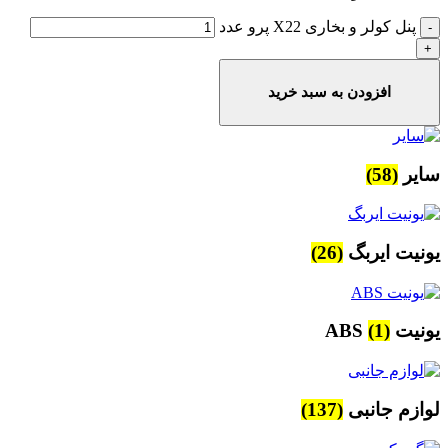
پنل کولر و بخاری X22 پرو عدد
افزودن به سبد خرید
سایر
(58)
یونیت ایربگ
(26)
یونیت ABS
(1)
لوازم جانبی
(137)