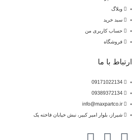
وبلاگ
سبد خرید
حساب کاربری من
فروشگاه
ارتباط با ما
09171022134
09389372134
info@maxpartco.ir
شیراز، بلوار امیر کبیر، نبش خیابان فاخته یک