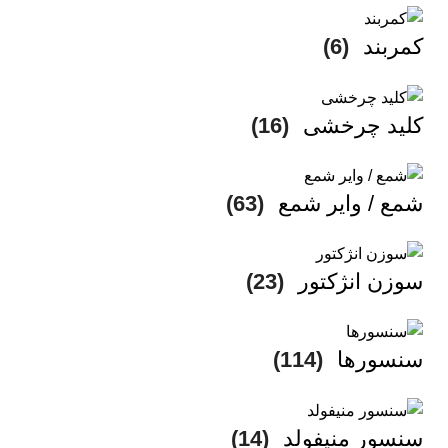
کمربند
(6)
کلید چرخشی
(16)
شمع / وایر شمع
(63)
سوزن انژکتور
(23)
سنسورها
(114)
سنسور منیفولد
(14)