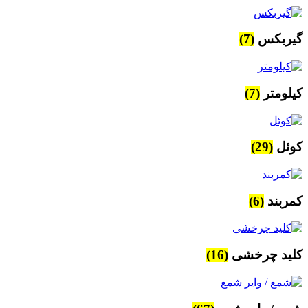
گیربکس
(7)
کیلومتر
(7)
کوئل
(29)
کمربند
(6)
کلید چرخشی
(16)