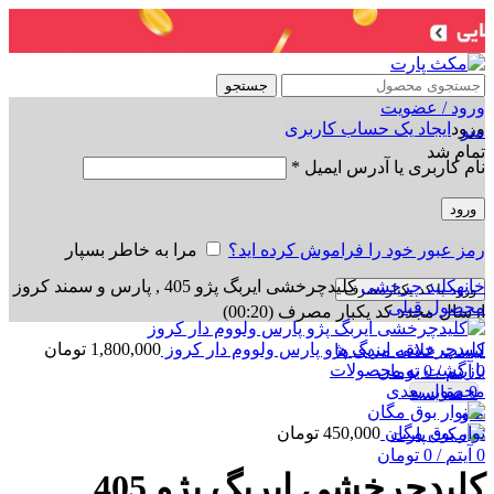
جستجو
ورود / عضویت
ورود
ایجاد یک حساب کاربری
منو
تمام شد
نام کاربری یا آدرس ایمیل
*
ورود
رمز عبور خود را فراموش کرده اید؟
مرا به خاطر بسپار
برای بزرگنمایی کلیک کنید
خانه
کلید چرخشی
کلیدچرخشی ایربگ پژو 405 , پارس و سمند کروز
ورود با کد یکبارمصرف
محصول قبلی
ارسال مجدد کد یکبار مصرف
(00:
20
)
کلیدچرخشی ایربگ پژو پارس ولووم دار کروز
1,800,000
تومان
لیست علاقه مندی ها
بازگشت به محصولات
0
آیتم
/
0
تومان
محصول بعدی
0
مقایسه
منو
نوار بوق مگان
450,000
تومان
0
آیتم
/
0
تومان
کلیدچرخشی ایربگ پژو 405 ,