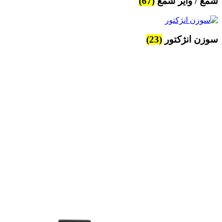
شمع / وایر شمع
(67)
سوزن انژکتور
(23)