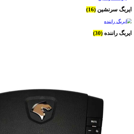
ایربگ سرنشین
(16)
ایربگ راننده
(30)