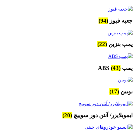
جعبه فیوز
(94)
پمپ بنزین
(22)
پمپ ABS
(43)
بوبین
(17)
ایموبلایزر/ آنتن دور سوییچ
(20)