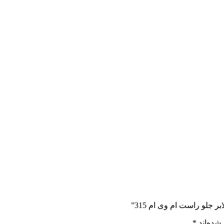
 جلو راست ام وی ام 315”
شده‌اند
*