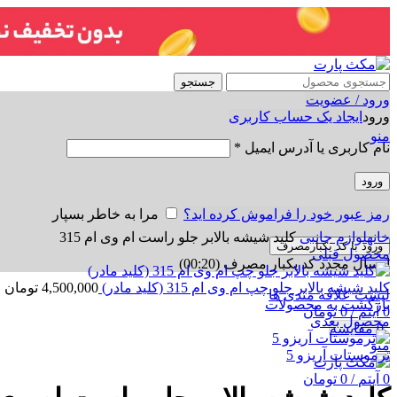
جستجو
ورود / عضویت
ورود
ایجاد یک حساب کاربری
منو
نام کاربری یا آدرس ایمیل
*
ورود
رمز عبور خود را فراموش کرده اید؟
مرا به خاطر بسپار
برای بزرگنمایی کلیک کنید
خانه
لوازم جانبی
کلید شیشه بالابر جلو راست ام وی ام 315
ورود با کد یکبارمصرف
محصول قبلی
ارسال مجدد کد یکبار مصرف
(00:
20
)
کلید شیشه بالابر جلو چپ ام وی ام 315 (کلید مادر)
4,500,000
تومان
لیست علاقه مندی ها
بازگشت به محصولات
0
آیتم
/
0
تومان
محصول بعدی
0
مقایسه
منو
ترموستات آریزو 5
0
آیتم
/
0
تومان