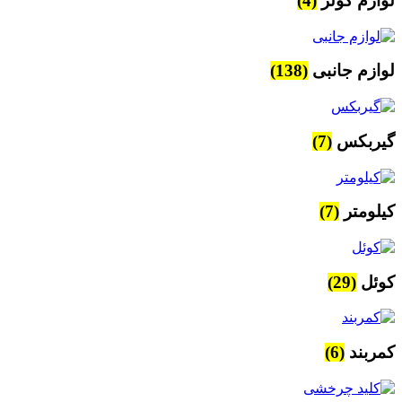
لوازم کولر
(4)
لوازم جانبی
(138)
گیربکس
(7)
کیلومتر
(7)
کوئل
(29)
کمربند
(6)