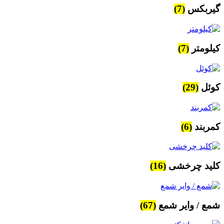
گیربکس
(7)
کیلومتر
(7)
کوئل
(29)
کمربند
(6)
کلید چرخشی
(16)
شمع / وایر شمع
(67)