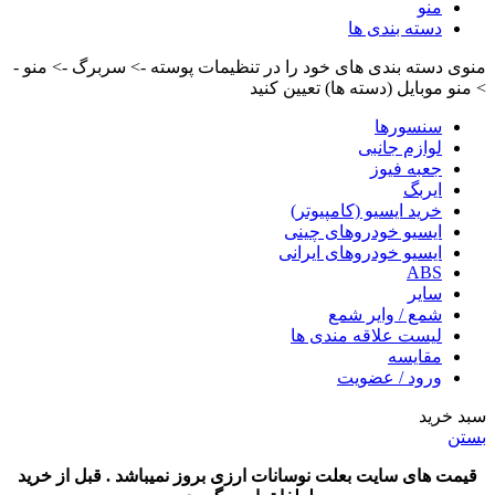
منو
دسته بندی ها
منوی دسته بندی های خود را در تنظیمات پوسته -> سربرگ -> منو -
> منو موبایل (دسته ها) تعیین کنید
سنسورها
لوازم جانبی
جعبه فیوز
ایربگ
خرید ایسیو (کامپیوتر)
ایسیو خودروهای چینی
ایسیو خودروهای ایرانی
ABS
سایر
شمع / وایر شمع
لیست علاقه مندی ها
مقایسه
ورود / عضویت
سبد خرید
بستن
قیمت های سایت بعلت نوسانات ارزی بروز نمیباشد . قبل از خرید