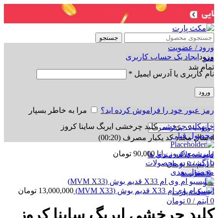
جستجو
ورود / عضویت
ورود
ایجاد یک حساب کاربری
منو
تمام شد
نام کاربری یا آدرس ایمیل
*
ورود
رمز عبور خود را فراموش کرده اید؟
مرا به خاطر بسپار
برای بزرگنمایی کلیک کنید
خانه
کلید چرخشی
کلید چرخشی ایربگ ساینا کروز
ورود با کد یکبارمصرف
محصول قبلی
ارسال مجدد کد یکبار مصرف
(00:
20
)
وایرشمع کروز رانا
90,000
تومان
لیست علاقه مندی ها
بازگشت به محصولات
0
آیتم
/
0
تومان
محصول بعدی
0
مقایسه
منو
ایسیو ام وی ام X33 قدیم بوش (MVM X33)
13,000,000
تومان
0
آیتم
/
0
تومان
کلید چرخشی ایربگ ساینا کروز