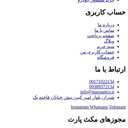
حساب کاربری
درباره ما
تماس با ما
صفحه پرداخت
وبلاگ
سبد خرید
حساب کاربری من
فروشگاه
ارتباط با ما
09171022134
09389372134
info@maxpartco.ir
شیراز، بلوار امیر کبیر، نبش خیابان فاخته یک
Instagram
Whatsapp
Telegram
مجوزهای مکث پارت