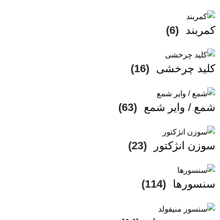
کمربند
(6)
کلید چرخشی
(16)
شمع / وایر شمع
(63)
سوزن انژکتور
(23)
سنسورها
(114)