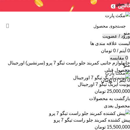
بستن
بستن
بستن
بستن
بستن
بستن
بستن
بستن
سنسورها
لوازم جانبی
جعبه فیوز
ایربگ
خرید ایسیو (کامپیوتر)
ایسیو خودروهای چینی
ایسیو خودروهای ایرانی
ABS
سایر
شمع / وایر شمع
منو
ورود / عضویت
لیست علاقه مندی ها
0
آیتم
/
0
تومان
برای بزرگنمایی کلیک کنید
0
مقایسه
خانه
لوازم جانبی
کمربند جلو راست تیگو 7 پرو (سرنشین) اورجینال
منو
محصول قبلی
0
آیتم
/
0
تومان
یونیت ایربگ تیگو 7 اورجینال
25,000,000
تومان
بازگشت به محصولات
محصول بعدی
پیش کشنده کمربند جلو راست تیگو 7 پرو
15,500,000
تومان