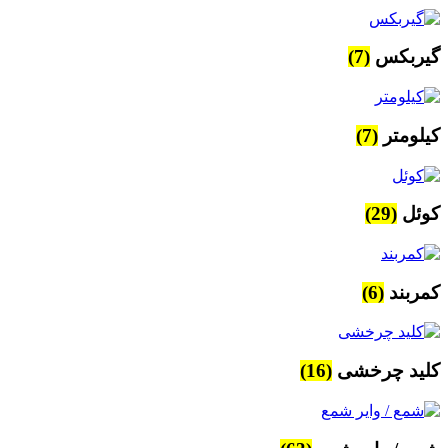
گیربکس
(7)
کیلومتر
(7)
کوئل
(29)
کمربند
(6)
کلید چرخشی
(16)