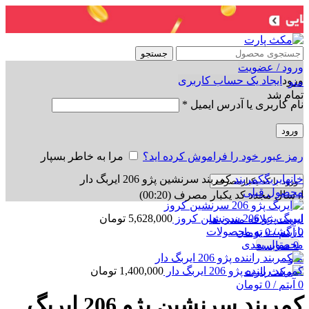
جستجو
ورود / عضویت
ورود
ایجاد یک حساب کاربری
منو
تمام شد
نام کاربری یا آدرس ایمیل
*
ورود
رمز عبور خود را فراموش کرده اید؟
مرا به خاطر بسپار
برای بزرگنمایی کلیک کنید
خانه
ایربگ
کمربند
کمربند سرنشین پژو 206 ایربگ دار
ورود با کد یکبارمصرف
محصول قبلی
ارسال مجدد کد یکبار مصرف
(00:
20
)
ایربگ پژو 206 سرنشین کروز
5,628,000
تومان
لیست علاقه مندی ها
بازگشت به محصولات
0
آیتم
/
0
تومان
محصول بعدی
0
مقایسه
منو
کمربند راننده پژو 206 ایربگ دار
1,400,000
تومان
0
آیتم
/
0
تومان
کمربند سرنشین پژو 206 ایربگ