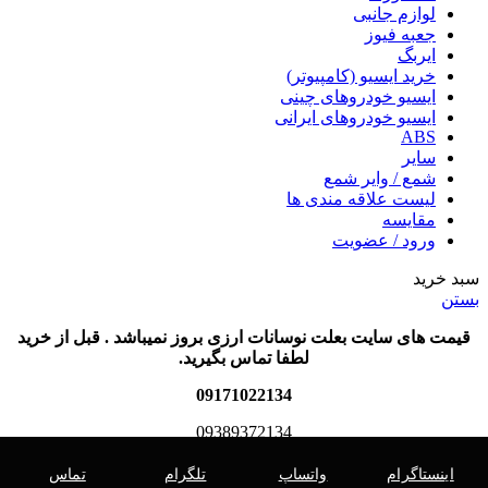
لوازم جانبی
جعبه فیوز
ایربگ
خرید ایسیو (کامپیوتر)
ایسیو خودروهای چینی
ایسیو خودروهای ایرانی
ABS
سایر
شمع / وایر شمع
لیست علاقه مندی ها
مقایسه
ورود / عضویت
سبد خرید
بستن
قیمت های سایت بعلت نوسانات ارزی بروز نمیباشد . قبل از خرید
لطفا تماس بگیرید.
09171022134
09389372134
اینستاگرام
واتساپ
تلگرام
تماس