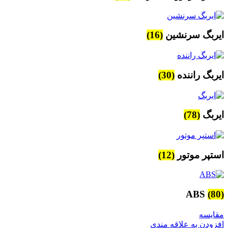
ایربگ سرنشین
(16)
ایربگ راننده
(30)
ایربگ
(78)
استپر موتور
(12)
ABS
(80)
مقایسه
افزودن به علاقه مندی