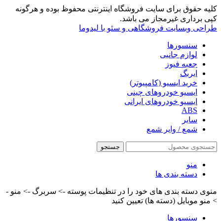
کلیه حقوق برای سایت فروشگاه اینترنتی محفوظ بوده و هرگونه
کپی برداری غیرمجاز می باشد.
طراحی وبسایت فروشگاهی و سئو با لیدوما
سنسورها
لوازم جانبی
جعبه فیوز
ایربگ
خرید ایسیو (کامپیوتر)
ایسیو خودروهای چینی
ایسیو خودروهای ایرانی
ABS
سایر
شمع / وایر شمع
جستجو
منو
دسته بندی ها
منوی دسته بندی های خود را در تنظیمات پوسته -> سربرگ -> منو -
> منو موبایل (دسته ها) تعیین کنید
سنسورها