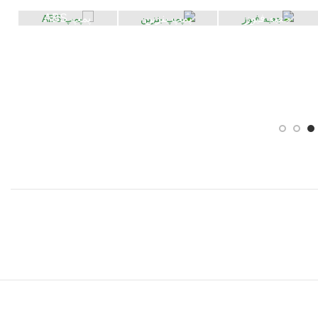
جعبه فیوز
پمپ بنزین
پمپ ABS