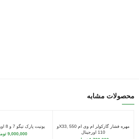
محصولات مشابه
مهره فشار گازکولر ام وی ام 550 ,X33و
یونیت پارک تیگو 7 و 8 اورجینال(160)
110 اورجینال
9,000,000
توما