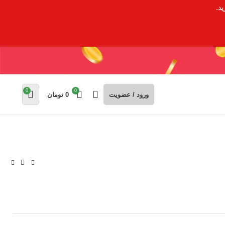
د.
0
0
ورود / عضویت
0
تومان