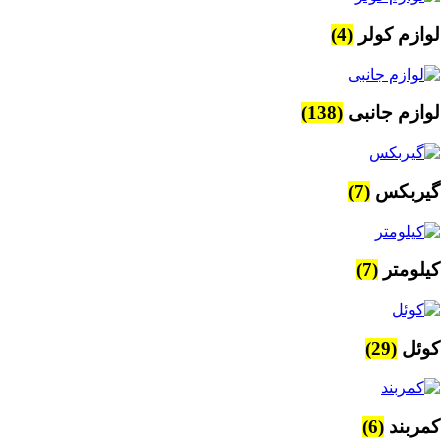
لوازم کولر
(4)
لوازم جانبی
(138)
گیربکس
(7)
کیلومتر
(7)
کوئل
(29)
کمربند
(6)