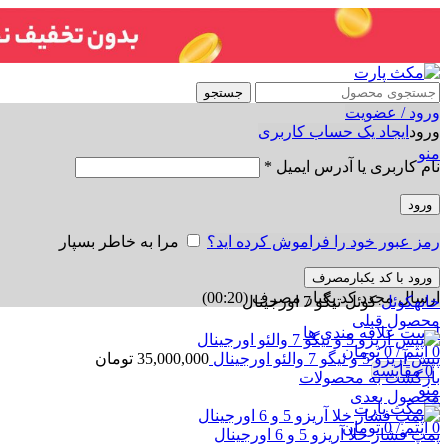
جستجو
ورود / عضویت
ورود
ایجاد یک حساب کاربری
منو
نام کاربری یا آدرس ایمیل
*
ورود
رمز عبور خود را فراموش کرده اید؟
مرا به خاطر بسپار
ورود با کد یکبارمصرف
برای بزرگنمایی کلیک کنید
ارسال مجدد کد یکبار مصرف
(00:
20
)
خانه
کوئل
کوئل تیگو 7 اورجینال
محصول قبلی
لیست علاقه مندی ها
0
آیتم
/
0
تومان
پپس آریزو 5 و تیگو 7 والئو اورجینال
35,000,000
تومان
0
مقایسه
بازگشت به محصولات
منو
محصول بعدی
0
آیتم
/
0
تومان
پمپ فشار خلا آریزو 5 و 6 اورجینال