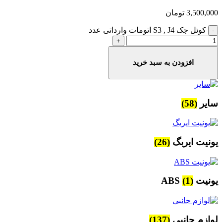
3,500,000
تومان
کوئل جک S3 , J4 اتومات وارداتی عدد
افزودن به سبد خرید
سایر
(58)
یونیت ایربگ
(26)
یونیت ABS
(1)
لوازم جانبی
(137)