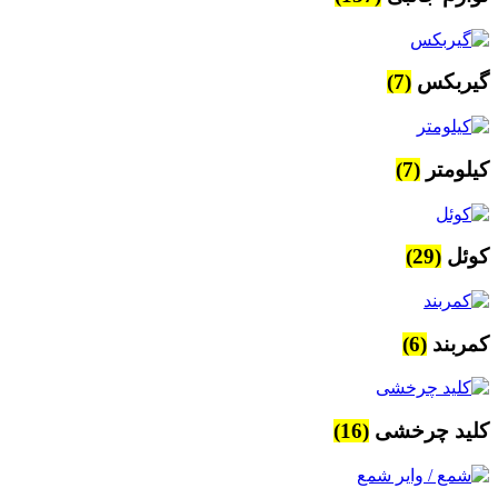
گیربکس
(7)
کیلومتر
(7)
کوئل
(29)
کمربند
(6)
کلید چرخشی
(16)