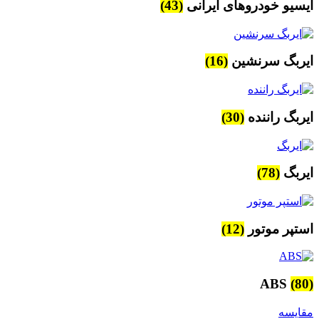
ایسیو خودروهای ایرانی
(43)
ایربگ سرنشین
(16)
ایربگ راننده
(30)
ایربگ
(78)
استپر موتور
(12)
ABS
(80)
مقایسه