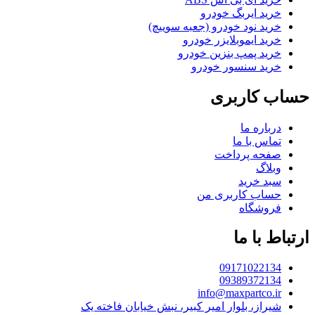
خرید ایربگ خودرو
خرید نود خودرو (جعبه سوییچ)
خرید ایموبلایزر خودرو
خرید پمپ بنزین خودرو
خرید سنسور خودرو
حساب کاربری
درباره ما
تماس با ما
صفحه پرداخت
وبلاگ
سبد خرید
حساب کاربری من
فروشگاه
ارتباط با ما
09171022134
09389372134
info@maxpartco.ir
شیراز، بلوار امیر کبیر، نبش خیابان فاخته یک