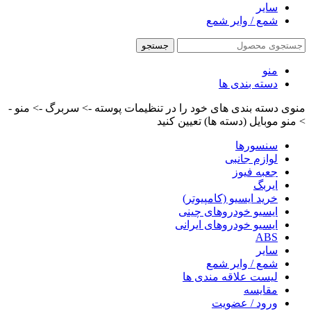
سایر
شمع / وایر شمع
جستجو
منو
دسته بندی ها
منوی دسته بندی های خود را در تنظیمات پوسته -> سربرگ -> منو -
> منو موبایل (دسته ها) تعیین کنید
سنسورها
لوازم جانبی
جعبه فیوز
ایربگ
خرید ایسیو (کامپیوتر)
ایسیو خودروهای چینی
ایسیو خودروهای ایرانی
ABS
سایر
شمع / وایر شمع
لیست علاقه مندی ها
مقایسه
ورود / عضویت