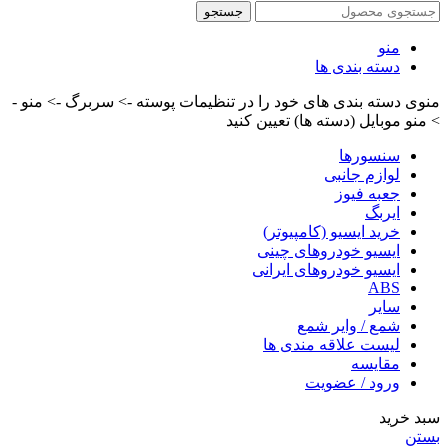
جستجو
منو
دسته بندی ها
منوی دسته بندی های خود را در تنظیمات پوسته -> سربرگ -> منو -
> منو موبایل (دسته ها) تعیین کنید
سنسورها
لوازم جانبی
جعبه فیوز
ایربگ
خرید ایسیو (کامپیوتر)
ایسیو خودروهای چینی
ایسیو خودروهای ایرانی
ABS
سایر
شمع / وایر شمع
لیست علاقه مندی ها
مقایسه
ورود / عضویت
سبد خرید
بستن