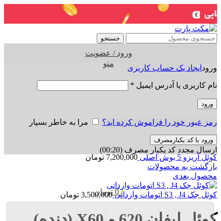
جستجو
ورود / عضویت
منو
ورود
ایجاد یک حساب کاربری
نام کاربری یا آدرس ایمیل
*
ورود
برای بزرگنمایی کلیک کنید
رمز عبور خود را فراموش کرده اید؟
مرا به خاطر بسپار
خانه
کوئل
کوئل لیفان 620 و X60 (دنده)
محصول قبلی
ورود با کد یکبارمصرف
ارسال مجدد کد یکبار مصرف
(00:
20
)
کوئل آریزو 5 بوش اصلی
7,200,000
تومان
بازگشت به محصولات
محصول بعدی
/
0
تومان
کوئل جک S3 , J4 اتومات وارداتی
3,500,000
تومان
کوئل لیفان 620 و X60 (دنده)
0