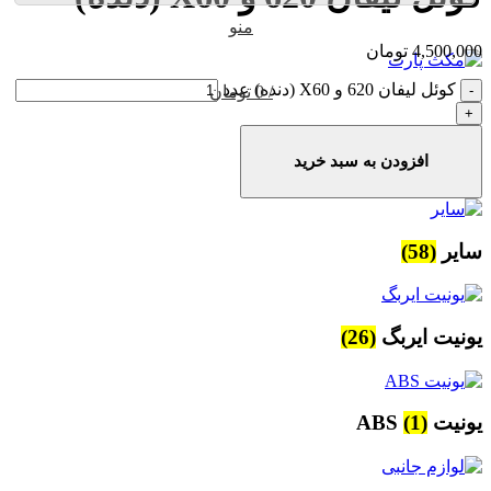
منو
4,500,000
تومان
کوئل لیفان 620 و X60 (دنده) عدد
/
0
تومان
افزودن به سبد خرید
سایر
(58)
یونیت ایربگ
(26)
یونیت ABS
(1)