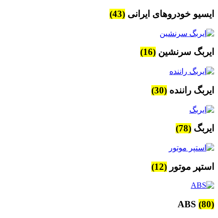
ایسیو خودروهای ایرانی
(43)
ایربگ سرنشین
(16)
ایربگ راننده
(30)
ایربگ
(78)
استپر موتور
(12)
ABS
(80)