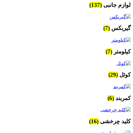
لوازم جانبی
(137)
گیربکس
(7)
کیلومتر
(7)
کوئل
(29)
کمربند
(6)
کلید چرخشی
(16)