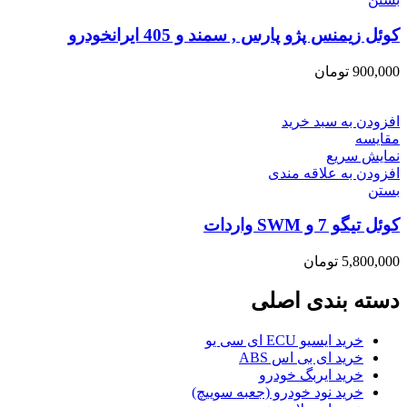
کوئل زیمنس پژو پارس , سمند و 405 ایرانخودرو
900,000
تومان
افزودن به سبد خرید
مقایسه
نمایش سریع
افزودن به علاقه مندی
بستن
کوئل تیگو 7 و SWM واردات
5,800,000
تومان
دسته بندی اصلی
خرید ایسیو ECU ای سی یو
خرید ای بی اس ABS
خرید ایربگ خودرو
خرید نود خودرو (جعبه سوییچ)