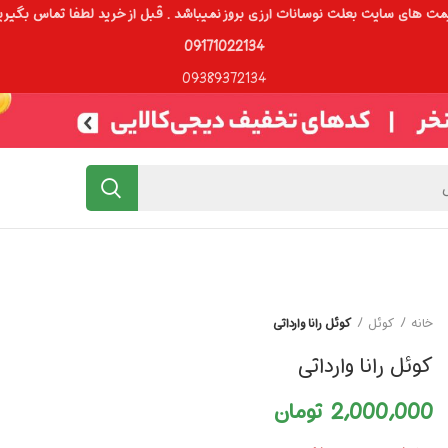
ت های سایت بعلت نوسانات ارزی بروز نمیباشد . قبل از خرید لطفا تماس بگیری
09171022134
09389372134
خانه
کوئل
کوئل رانا وارداتی
کوئل رانا وارداتی
2,000,000
تومان