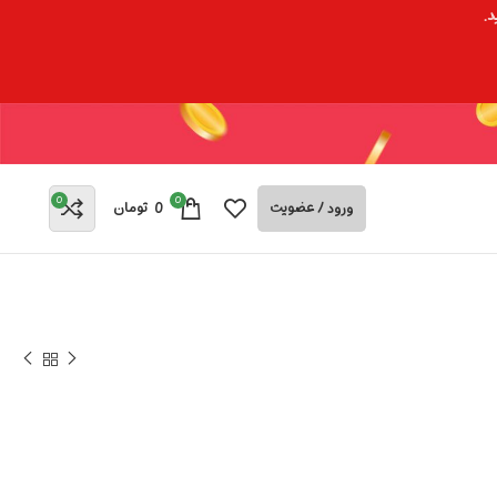
د.
0
0
ورود / عضویت
0
تومان