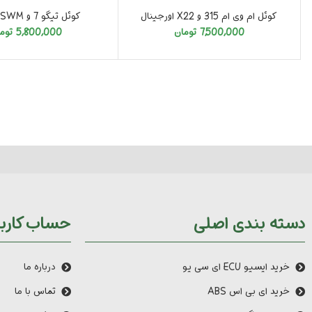
کوئل ام وی ام 315 و X22 اورجینال
کوئل تیگو 7 و SWM واردات
7,500,000
تومان
5,800,000
توم
دسته بندی اصلی
حساب کارب
خرید ایسیو ECU ای سی یو
درباره ما
خرید ای بی اس ABS
تماس با ما