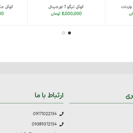
کوئل تیگو 7 اورجینال
کوئل جک J4 , J5 و S3 
ان
8,000,000
تومان
00
ری
ارتباط با ما
09171022134
09389372134