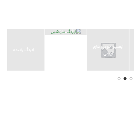
ایربگ سرنشین
ایربگ راننده
ایربگ