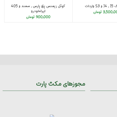
تمام شد
واردات
کوئل زیمنس پژو پارس , سمند و 405
ایرانخودرو
3,500,0
تومان
900,000
تومان
مجوزهای مکث پارت