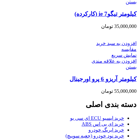
بستن
کیلومتر تیگو7 ie (کارکرده)
35,000,000
تومان
افزودن به سبد خرید
مقایسه
نمایش سریع
افزودن به علاقه مندی
بستن
کیلومتر آریزو 6 پرو اورجینال
55,000,000
تومان
دسته بندی اصلی
خرید ایسیو ECU ای سی یو
خرید ای بی اس ABS
خرید ایربگ خودرو
خرید نود خودرو (جعبه سوییچ)