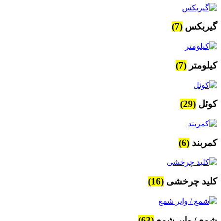
گیربکس
(7)
کیلومتر
(7)
کوئل
(29)
کمربند
(6)
کلید چرخشی
(16)
شمع / وایر شمع
(63)