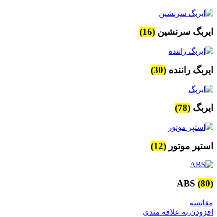
ایربگ سرنشین
(16)
ایربگ راننده
(30)
ایربگ
(78)
استپر موتور
(12)
ABS
(80)
مقایسه
افزودن به علاقه مندی