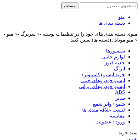
جستجو
منو
دسته بندی ها
منوی دسته بندی های خود را در تنظیمات پوسته -> سربرگ -> منو -
> منو موبایل (دسته ها) تعیین کنید
سنسورها
لوازم جانبی
جعبه فیوز
ایربگ
خرید ایسیو (کامپیوتر)
ایسیو خودروهای چینی
ایسیو خودروهای ایرانی
ABS
سایر
شمع / وایر شمع
لیست علاقه مندی ها
مقایسه
ورود / عضویت
سبد خرید
بستن