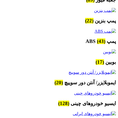
پمپ بنزین
(22)
پمپ ABS
(43)
بوبین
(17)
ایموبلایزر/ آنتن دور سوییچ
(20)
ایسیو خودروهای چینی
(128)