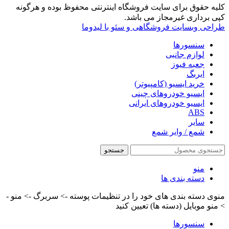
کلیه حقوق برای سایت فروشگاه اینترنتی محفوظ بوده و هرگونه
کپی برداری غیرمجاز می باشد.
طراحی وبسایت فروشگاهی و سئو با لیدوما
سنسورها
لوازم جانبی
جعبه فیوز
ایربگ
خرید ایسیو (کامپیوتر)
ایسیو خودروهای چینی
ایسیو خودروهای ایرانی
ABS
سایر
شمع / وایر شمع
جستجو
منو
دسته بندی ها
منوی دسته بندی های خود را در تنظیمات پوسته -> سربرگ -> منو -
> منو موبایل (دسته ها) تعیین کنید
سنسورها