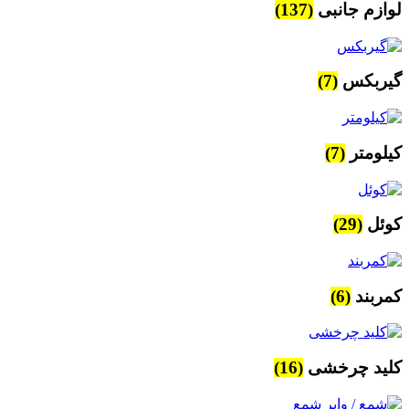
لوازم جانبی
(137)
گیربکس
(7)
کیلومتر
(7)
کوئل
(29)
کمربند
(6)
کلید چرخشی
(16)