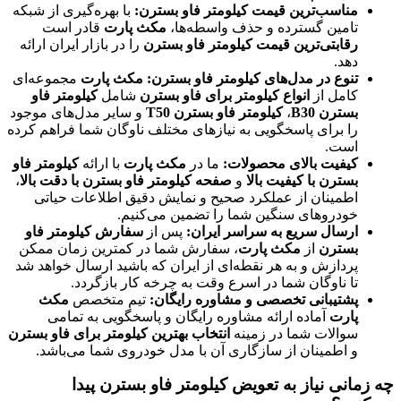
مناسب‌ترین قیمت کیلومتر فاو بسترن:
با بهره‌گیری از شبکه
تامین گسترده و حذف واسطه‌ها،
مکث پارت
قادر است
رقابتی‌ترین قیمت کیلومتر فاو بسترن
را در بازار ایران ارائه
دهد.
تنوع در مدل‌های کیلومتر فاو بسترن:
مکث پارت
مجموعه‌ای
کامل از
انواع کیلومتر برای فاو بسترن
شامل
کیلومتر فاو
بسترن B30
،
کیلومتر فاو بسترن T50
و سایر مدل‌های موجود
را برای پاسخگویی به نیازهای مختلف ناوگان شما فراهم کرده
است.
کیفیت بالای محصولات:
ما در
مکث پارت
با ارائه
کیلومتر فاو
بسترن با کیفیت بالا
و
صفحه کیلومتر فاو بسترن با دقت بالا
،
اطمینان از عملکرد صحیح و نمایش دقیق اطلاعات حیاتی
خودروهای سنگین شما را تضمین می‌کنیم.
ارسال سریع به سراسر ایران:
پس از
سفارش کیلومتر فاو
بسترن
از
مکث پارت
، سفارش شما در کمترین زمان ممکن
پردازش و به هر نقطه‌ای از ایران که باشید ارسال خواهد شد
تا ناوگان شما در اسرع وقت به چرخه کار بازگردد.
پشتیبانی تخصصی و مشاوره رایگان:
تیم متخصص
مکث
پارت
آماده ارائه مشاوره رایگان و پاسخگویی به تمامی
سوالات شما در زمینه
انتخاب بهترین کیلومتر برای فاو بسترن
و اطمینان از سازگاری آن با مدل خودروی شما می‌باشد.
چه زمانی نیاز به تعویض کیلومتر فاو بسترن پیدا