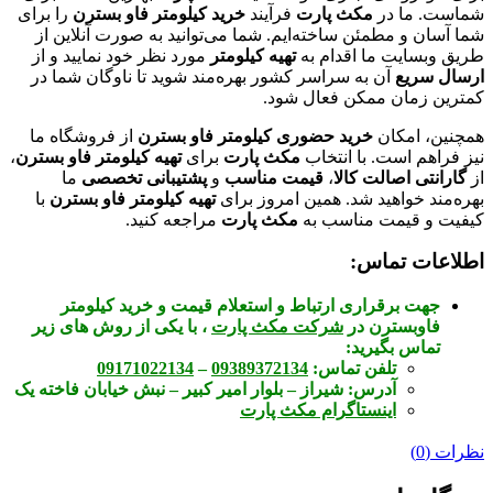
شماست. ما در
مکث پارت
فرآیند
خرید کیلومتر فاو بسترن
را برای
شما آسان و مطمئن ساخته‌ایم. شما می‌توانید به صورت آنلاین از
طریق وبسایت ما اقدام به
تهیه کیلومتر
مورد نظر خود نمایید و از
ارسال سریع
آن به سراسر کشور بهره‌مند شوید تا ناوگان شما در
کمترین زمان ممکن فعال شود.
همچنین، امکان
خرید حضوری کیلومتر فاو بسترن
از فروشگاه ما
نیز فراهم است. با انتخاب
مکث پارت
برای
تهیه کیلومتر فاو بسترن
،
از
گارانتی اصالت کالا
،
قیمت مناسب
و
پشتیبانی تخصصی
ما
بهره‌مند خواهید شد. همین امروز برای
تهیه کیلومتر فاو بسترن
با
کیفیت و قیمت مناسب به
مکث پارت
مراجعه کنید.
اطلاعات تماس:
جهت برقراری ارتباط و استعلام قیمت و خرید کیلومتر
فاوبسترن در
شرکت مکث پارت
، با یکی از روش های زیر
تماس بگیرید:
تلفن تماس:
09389372134
–
09171022134
آدرس:
شیراز – بلوار امیر کبیر – نبش خیابان فاخته یک
اینستاگرام مکث پارت
نظرات (0)