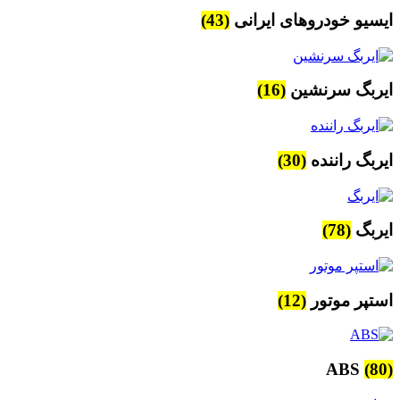
ایسیو خودروهای ایرانی
(43)
ایربگ سرنشین
(16)
ایربگ راننده
(30)
ایربگ
(78)
استپر موتور
(12)
ABS
(80)