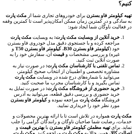
کنیم؟
تهیه کیلومتر فاو بسترن
برای خودروهای تجاری شما از
مکث پارت
به سادگی و در کمترین زمان ممکن امکان‌پذیر است تا کمترین وقفه
در فعالیت ناوگان شما ایجاد شود:
خرید آنلاین از وبسایت مکث پارت:
به وبسایت
مکث پارت
مراجعه کرده و با جستجوی دقیق مدل خودروی فاو بسترن
خود (
کیلومتر فاو بسترن B30
،
کیلومتر فاو بسترن T50
و
غیره) و بررسی مشخصات و
قیمت
آن، سفارش خود را به
صورت آنلاین ثبت کنید.
تماس تلفنی با کارشناسان مکث پارت:
در صورت نیاز به
مشاوره تخصصی و اطمینان از انتخاب صحیح کیلومتر،
می‌توانید با شماره‌های درج شده در وبسایت
مکث پارت
تماس بگیرید و با کارشناسان مجرب ما صحبت کنید.
خرید حضوری از فروشگاه مکث پارت:
در صورت تمایل به
خرید حضوری و بررسی دقیق قطعه، می‌توانید به آدرس
فروشگاه
مکث پارت
مراجعه نموده و
کیلومتر فاو بسترن
مورد نظر خود را خریداری نمایید.
مکث پارت
همواره در تلاش است تا با ارائه بهترین محصولات و
خدمات، رضایت شما صاحبان ناوگان و رانندگان گرامی را جلب
نماید. برای
تهیه مطمئن کیلومتر فاو بسترن
با
بهترین قیمت
و
اصالت کالا
، همین حالا به
مکث پارت
مراجعه کنید.
مکث پارت،