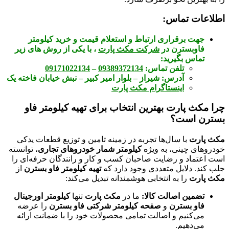
اطلاعات تماس:
جهت برقراری ارتباط و استعلام قیمت و خرید کیلومتر
فاوبسترن در
شرکت مکث پارت
، با یکی از روش های زیر
تماس بگیرید:
تلفن تماس:
09389372134
–
09171022134
آدرس:
شیراز – بلوار امیر کبیر – نبش خیابان فاخته یک
اینستاگرام مکث پارت
چرا مکث پارت بهترین انتخاب برای تهیه کیلومتر فاو
بسترن است؟
مکث پارت
با سال‌ها تجربه در زمینه تامین و توزیع قطعات یدکی
خودروهای چینی، به ویژه
کیلومتر شمار خودروهای تجاری
، توانسته
است اعتماد و رضایت صاحبان کسب و کار و رانندگان حرفه‌ای را
جلب کند. دلایل متعددی وجود دارد که
تهیه کیلومتر فاو بسترن
از
مکث پارت
را به انتخابی هوشمندانه تبدیل می‌کند:
تضمین اصالت کالا:
ما در
مکث پارت
تنها
کیلومتر اورجینال
فاو بسترن
و
صفحه کیلومتر شرکتی فاو بسترن
را عرضه
می‌کنیم و اصالت تمامی محصولات خود را با ضمانت ارائه
می‌دهیم.