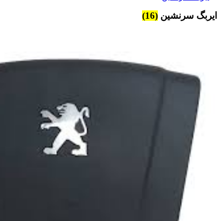
ایربگ سرنشین
(16)