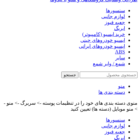
سنسورها
لوازم جانبی
جعبه فیوز
ایربگ
خرید ایسیو (کامپیوتر)
ایسیو خودروهای چینی
ایسیو خودروهای ایرانی
ABS
سایر
شمع / وایر شمع
جستجو
منو
دسته بندی ها
منوی دسته بندی های خود را در تنظیمات پوسته -> سربرگ -> منو -
> منو موبایل (دسته ها) تعیین کنید
سنسورها
لوازم جانبی
جعبه فیوز
ایربگ