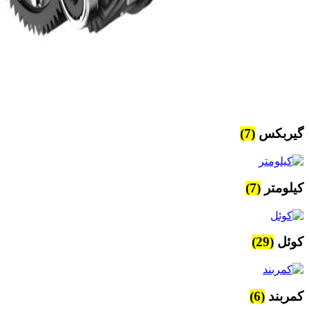
گیربکس
(7)
کیلومتر
(7)
کوئل
(29)
کمربند
(6)