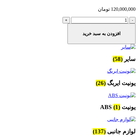
120,000,000
تومان
کیلومتر
فونیکس
fx
افزودن به سبد خرید
اورجینال
(کارکرده)
عدد
سایر
(58)
یونیت ایربگ
(26)
یونیت ABS
(1)
لوازم جانبی
(137)