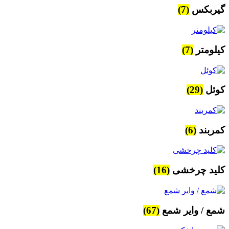
گیربکس
(7)
کیلومتر
(7)
کوئل
(29)
کمربند
(6)
کلید چرخشی
(16)
شمع / وایر شمع
(67)