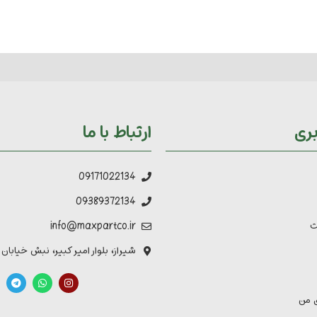
ری
ارتباط با ما
09171022134
09389372134
ت
info@maxpartco.ir
شیراز، بلوار امیر کبیر، نبش خیابان
 من