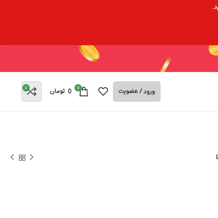
د.
0
0
ورود / عضویت
0
تومان