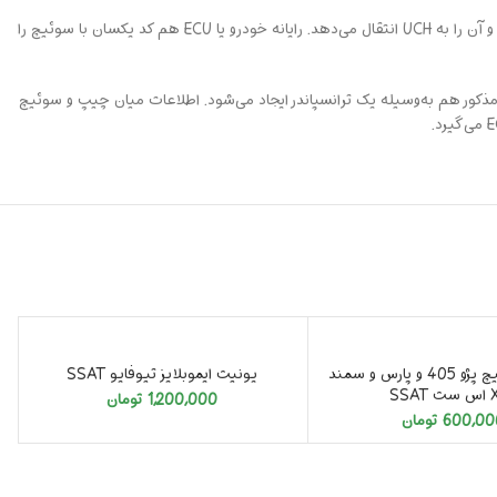
برد الکترونیک یا UCH وظیفه کنترل تجهیزات ایموبلایزر را به‌عهده دارد. آنتن ترانسپاندری هم در سیستم موجود است که کد ثبت‌شده در رایانه را دریافت می‌کند و آن را به UCH انتقال می‌دهد. رایانه خودرو یا ECU هم کد یکسان با سوئیچ را
ذکور هم به‌وسیله یک ترانسپاندر ایجاد می‌شود. اطلاعات میان چیپ و سوئیچ
تمام شد
آنتن دور سوییچ پژو 405 و پارس و سمند
یونیت ایموبلایز تیوفایو SSAT
SSA
1,200,000
تومان
600,00
تومان