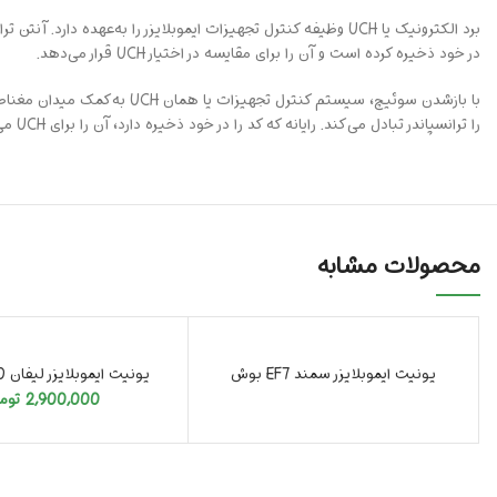
در خود ذخیره کرده است و آن را برای مقایسه در اختیار UCH قرار می‌دهد.
با بازشدن سوئیچ، سیستم کنترل تجهیزات یا همان UCH به‌کمک میدان مغناطیسی از چیپی در
را ترانسپاندر تبادل می‌کند. رایانه که کد را در خود ذخیره دارد، آن را برای UCH می‌فرستد. اگر کدها با یکدیگر مطابقت داشته باشند، موتور مجوز روشن‌شدن را از ECU می‌گیرد.
محصولات مشابه
تمام شد
یونیت ایموبلایزر سمند EF7 بوش
یونیت ایموبلایزر لیفان 520 و 620
2,900,000
توم