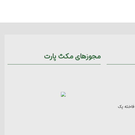
مجوزهای مکث پارت
 فاخته یک