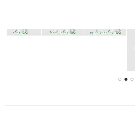
ایربگ سرنشین
ایربگ راننده
ایربگ