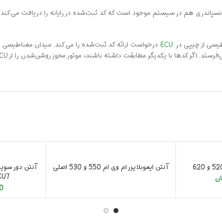
ECU
درخواست ارائه کد ثبت‌شده را می‌کند. میدان مغناطیسی م
تمام شد
آنتن ایموبلایزر ام وی ام 550 و 530 اصلی
XU7 اس ست T
ان
0