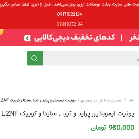
ت های سایت بعلت نوسانات ارزی بروز نمیباشد . قبل از خرید لطفا تماس بگیری
09171022134
09389372134
خانه
ایموبلایزر/ آنتن دور سوییچ
یونیت ایموبلایزر پراید و تیبا , ساینا و کوییک LZNF
یونیت ایموبلایزر پراید و تیبا , ساینا و کوییک LZNF
980,000
تومان