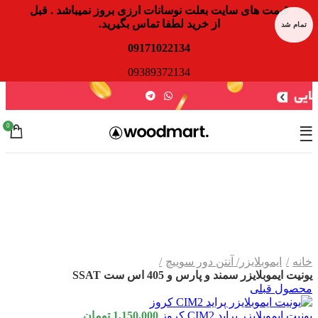
قیمت های سایت بعلت نوسانات ارزی بروز نمیباشد . قبل
از خرید لطفا تماس بگیرید.
تمام شد
09171022134
09389372134
0
برای بزرگنمایی کلیک کنید
خانه
ایموبلایزر/ آنتن دور سوییچ
یونیت ایموبلایزر سمند و پارس و 405 اس ست SSAT
محصول قبلی
یونیت ایموبلایزر پراید CIM2 کروز
1,150,000
تومان