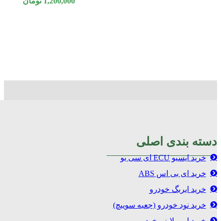
1,200,000
تومان
دسته بندی اصلی
خرید ایسیو ECU ای سی یو
خرید ای بی اس ABS
خرید ایربگ خودرو
خرید نود خودرو (جعبه سوییچ)
خرید ایموبلایزر خودرو