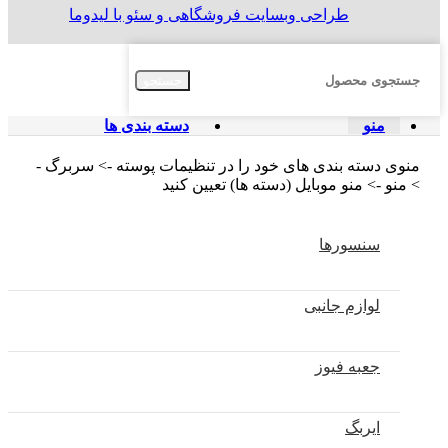
طراحی وبسایت فروشگاهی و سئو با لیدوما
جستجو
منو
دسته بندی ها
منوی دسته بندی های خود را در تنظیمات پوسته -> سربرگ -
> منو -> منو موبایل (دسته ها) تعیین کنید
سنسورها
لوازم جانبی
جعبه فیوز
ایربگ