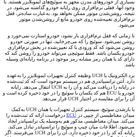
بسیاری از خودروهای مدرن مجهز به سوئیچ‌های ایموبلایزر هستند. با
وجود آنها، قفلی نرم‌افزاری روی رایانه خودرو گذاشته می‌شود. در
نتیجه، روشن‌شدن موتور ممکن نخواهد بود. به‌عبارت ساده‌تر، قفل
نرم‌افزاری تعبیه‌شده روی خودرو مانع از روشن‌شدن موتور
می‌شود.
تا زمانی که قفل نرم‌افزاری باز نشود، خودرو استارت نمی‌خورد و
روشن نمی‌شود. سوئیچ را که می‌چرخانید، تنها در صورتی خودرو
روشن می‌شود که کد ورودی با کد تعیین‌شده در بخش نرم‌افزاری
خودرو یکسان باشد. فقط سوئیچی می‌تواند خودرو را روشن کند که
دارای کد یا همان رمز مشابه رمز موجود در برنامه رایانه‌ای وسیله
باشد.
برد الکترونیک یا UCH وظیفه کنترل تجهیزات ایموبلایزر را به‌عهده
دارد. آنتن ترانسپاندری هم در سیستم موجود است که کد ثبت‌شده
در رایانه را دریافت می‌کند و آن را به UCH انتقال می‌دهد. رایانه
خودرو یا ECU هم کد یکسان با سوئیچ را در خود ذخیره کرده است و
آن را برای مقایسه در اختیار UCH قرار می‌دهد.
با بازشدن سوئیچ، سیستم کنترل تجهیزات یا همان UCH به‌کمک
میدان مغناطیسی از چیپی در
ECU
درخواست ارائه کد ثبت‌شده را
می‌کند. میدان مغناطیسی مذکور هم به‌وسیله یک ترانسپاندر ایجاد
می‌شود. اطلاعات میان چیپ و سوئیچ را ترانسپاندر تبادل می‌کند.
رایانه که کد را در خود ذخیره دارد، آن را برای UCH می‌فرستد. اگر