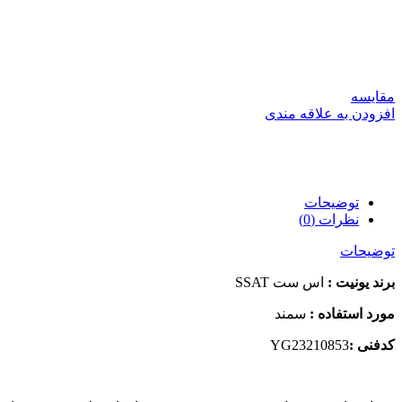
مقایسه
افزودن به علاقه مندی
توضیحات
نظرات (0)
توضیحات
برند یونیت :
اس ست SSAT
مورد استفاده :
سمند
کدفنی :
YG23210853