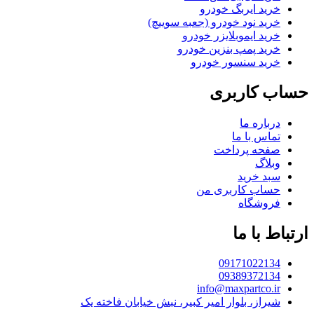
خرید ایربگ خودرو
خرید نود خودرو (جعبه سوییچ)
خرید ایموبلایزر خودرو
خرید پمپ بنزین خودرو
خرید سنسور خودرو
حساب کاربری
درباره ما
تماس با ما
صفحه پرداخت
وبلاگ
سبد خرید
حساب کاربری من
فروشگاه
ارتباط با ما
09171022134
09389372134
info@maxpartco.ir
شیراز، بلوار امیر کبیر، نبش خیابان فاخته یک