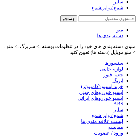
سایر
شمع / وایر شمع
جستجو
منو
دسته بندی ها
منوی دسته بندی های خود را در تنظیمات پوسته -> سربرگ -> منو -
> منو موبایل (دسته ها) تعیین کنید
سنسورها
لوازم جانبی
جعبه فیوز
ایربگ
خرید ایسیو (کامپیوتر)
ایسیو خودروهای چینی
ایسیو خودروهای ایرانی
ABS
سایر
شمع / وایر شمع
لیست علاقه مندی ها
مقایسه
ورود / عضویت