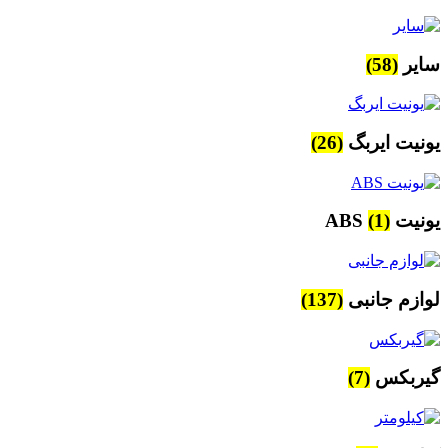
سایر
(58)
یونیت ایربگ
(26)
یونیت ABS
(1)
لوازم جانبی
(137)
گیربکس
(7)