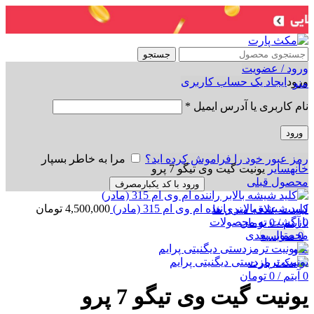
جستجو
ورود / عضویت
ورود
ایجاد یک حساب کاربری
منو
نام کاربری یا آدرس ایمیل
*
ورود
برای بزرگنمایی کلیک کنید
رمز عبور خود را فراموش کرده اید؟
مرا به خاطر بسپار
خانه
سایر
یونیت گیت وی تیگو 7 پرو
محصول قبلی
ورود با کد یکبارمصرف
کلید شیشه بالابر راننده ام وی ام 315 (مادر)
4,500,000
تومان
لیست علاقه مندی ها
بازگشت به محصولات
0
آیتم
/
0
تومان
محصول بعدی
0
مقایسه
منو
یونیت ترمزدستی دیگنیتی پرایم
0
آیتم
/
0
تومان
یونیت گیت وی تیگو 7 پرو