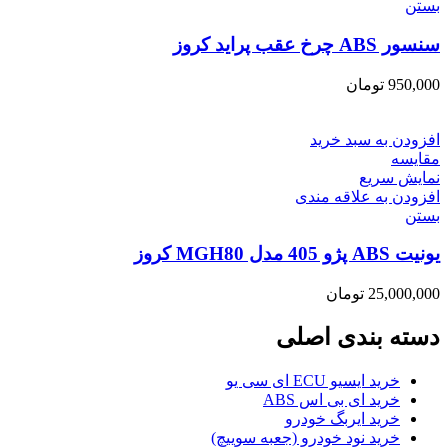
بستن
سنسور ABS چرخ عقب پراید کروز
950,000
تومان
افزودن به سبد خرید
مقایسه
نمایش سریع
افزودن به علاقه مندی
بستن
یونیت ABS پژو 405 مدل MGH80 کروز
25,000,000
تومان
دسته بندی اصلی
خرید ایسیو ECU ای سی یو
خرید ای بی اس ABS
خرید ایربگ خودرو
خرید نود خودرو (جعبه سوییچ)