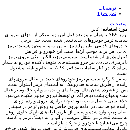
توضیحات
نظرات (0)
توضیحات
مورد استفاده
: کاپرا
ترمز ABS یا همان ترمز ضد قفل امروزه به یکی از اجزای ضروری
سامانه ترمز خودروهای جدید تبدیل شده است. حتی برخی
خودروهای قدیمی نظیر پراید نیز به این سامانه مجهز هستند؛ ترمز
ای بی اس پراید موجب ارتقا امنیت این خودرو و افزایش
کنترل‌پذیری آن شده است. سیستم توزیع الکترونیکی نیروی ترمز
یا
ترمز ای بی دی
نیز جزو سیستم‌های متوقف کننده خودرو به شمار
می‌آید که در کنار سامانه ضد قفل ABS به انجام وظیفه مشغول
است.
اساس کارکرد سیستم ترمز خودروهای جدید بر انتقال نیروی پای
راننده از طریق سامانه هیدرولیکی به لنت‌های ترمز استوار است.
پس از فشرده شدن پدال توسط پای راننده، سوپاپ خلا بوستر فعال
شده و هوای پشت دیافراگم آن توسط نیروی موتور مکیده می‌شود.
خلاء نسبی حاصل سبب تقویت چند برابری نیروی وارده از پای
راننده خواهد شد؛ در ادامه نیروی حاصل به روغن ترمز در سیلندر
اصلی پمپ وارد شده و سپس از طریق لوله‌های باریک حاوی روغن
به سمت لنت ترمز منتقل می‌شود و آنها را به دیسک ترمز یا کاسه
چرخ می‌فشارد تا خودرو از حرکت باز ایستد.
یکی از معایب سیستم‌های قدیمی‌تر ترمز خودرو، قفل شدن چرخ‌ها