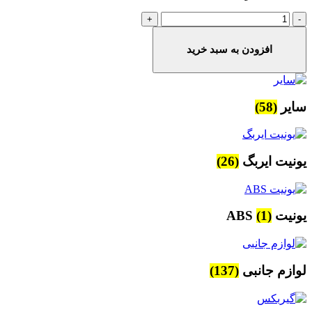
یونیت
ABS
کاپرا
افزودن به سبد خرید
عدد
سایر
(58)
یونیت ایربگ
(26)
یونیت ABS
(1)
لوازم جانبی
(137)