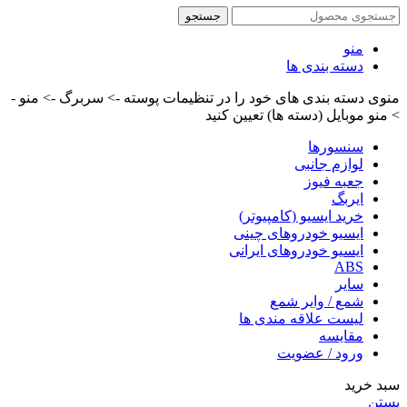
جستجو
منو
دسته بندی ها
منوی دسته بندی های خود را در تنظیمات پوسته -> سربرگ -> منو -
> منو موبایل (دسته ها) تعیین کنید
سنسورها
لوازم جانبی
جعبه فیوز
ایربگ
خرید ایسیو (کامپیوتر)
ایسیو خودروهای چینی
ایسیو خودروهای ایرانی
ABS
سایر
شمع / وایر شمع
لیست علاقه مندی ها
مقایسه
ورود / عضویت
سبد خرید
بستن