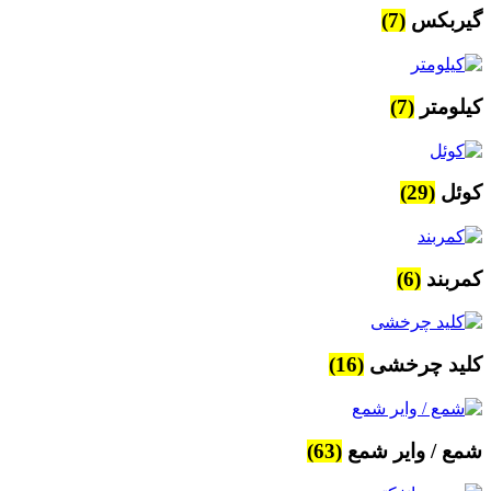
گیربکس
(7)
کیلومتر
(7)
کوئل
(29)
کمربند
(6)
کلید چرخشی
(16)
شمع / وایر شمع
(63)