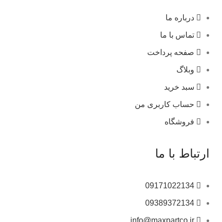
درباره ما
تماس با ما
صفحه پرداخت
وبلاگ
سبد خرید
حساب کاربری من
فروشگاه
ارتباط با ما
09171022134
09389372134
info@maxpartco.ir