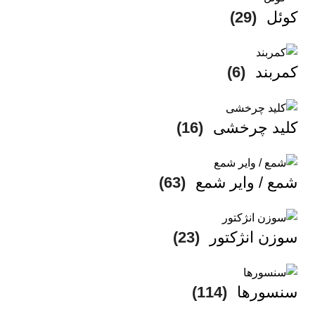
کوئل
(29)
کمربند
(6)
کلید چرخشی
(16)
شمع / وایر شمع
(63)
سوزن انژکتور
(23)
سنسورها
(114)