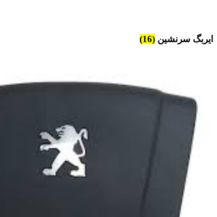
ایربگ سرنشین
(16)