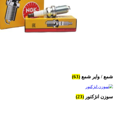
شمع / وایر شمع
(63)
سوزن انژکتور
(23)