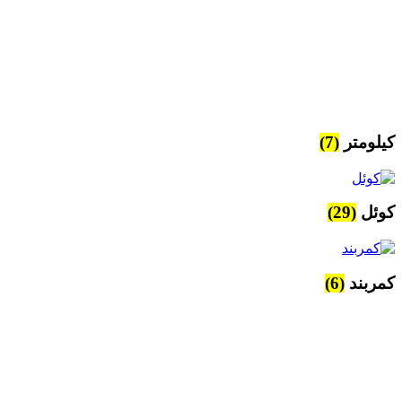
کیلومتر
(7)
کوئل
(29)
کمربند
(6)