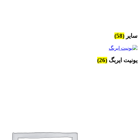
سایر
(58)
یونیت ایربگ
(26)