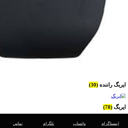
ایربگ راننده
(30)
ایربگ
(78)
اینستاگرام
واتساپ
تلگرام
تماس