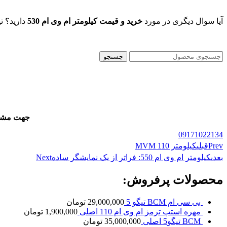
آیا سوال دیگری در مورد
خرید و قیمت کیلومتر ام وی ام 530
دارید؟ ت
جستجو
جهت مشاور
09171022134
Prev
قبلی
کیلومتر MVM 110
بعدی
کیلومتر ام وی ام 550: فراتر از یک نمایشگر ساده
Next
محصولات پرفروش:
بی سی ام BCM تیگو 5
29,000,000
تومان
مهره استپ ترمز ام وی ام 110 اصلی
1,900,000
تومان
BCM تیگو5 اصلی
35,000,000
تومان