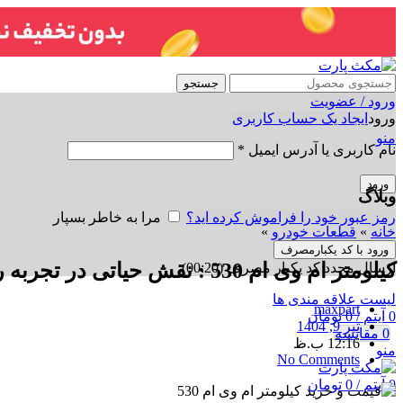
جستجو
ورود / عضویت
ورود
ایجاد یک حساب کاربری
منو
نام کاربری یا آدرس ایمیل
*
ورود
وبلاگ
رمز عبور خود را فراموش کرده اید؟
مرا به خاطر بسپار
خانه
»
قطعات خودرو
»
ورود با کد یکبارمصرف
کیلومتر ام وی ام 530 : نقش حیاتی در تجربه رانندگی شما
ارسال مجدد کد یکبار مصرف
(00:
20
)
لیست علاقه مندی ها
maxpart
0
آیتم
/
0
تومان
تیر 9, 1404
0
مقایسه
12:16 ب.ظ
منو
No Comments
0
آیتم
/
0
تومان