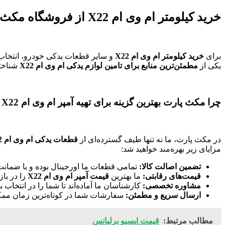
خرید کیلومتر ام وی ام X22 از فروشگاه مکث پارت: انتخابی مطمئن و هوشمندانه
برای
خرید کیلومتر ام وی ام X22
و سایر قطعات یدکی خودرو، انتخاب 
یکی از
مطمئن‌ترین منابع برای تامین لوازم یدکی ام وی ام X22
شناخته
چرا مکث پارت بهترین گزینه برای تهیه آمپر ام وی ام X22 است؟
در مکث پارت، ما نه تنها طیف گسترده‌ای از
قطعات یدکی ام وی ام X22
مزایای زیر بهره‌مند خواهید شد:
تضمین اصالت کالا:
تمامی قطعات ما اورجینال بوده و با ضمان
قیمت‌های رقابتی:
ما بهترین
قیمت آمپر ام وی ام X22
را در باز
مشاوره تخصصی:
کارشناسان ما آماده‌اند تا شما را در انتخاب 
ارسال سریع و مطمئن:
سفارشات شما در کوتاه‌ترین زمان ممکن 
مطالب مرتبط:
قیمت ایسیو برلیانس