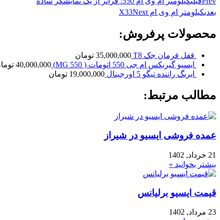
Prev
قبلی
کیلومتر ام وی ام 550: فراتر از یک نمایشگر ساده
بعدی
کیلومتر ام وی ام X33
Next
محصولات پرفروش:
قفل فرمان جک T8
35,000,000
تومان
ایسیو گیربکس ام جی 550 اتومات ( MG 550)
40,000,000
توما
ایربگ راننده تیگو 5 اورجینال
19,000,000
تومان
مطالب مرتبط:
عمده فروشی ایسیو در شیراز
21 خرداد, 1402
بیشتر بخوانید »
قیمت ایسیو برلیانس
23 مرداد, 1402