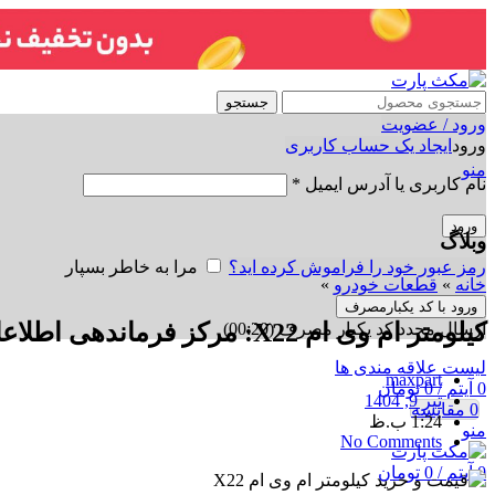
جستجو
ورود / عضویت
ورود
ایجاد یک حساب کاربری
منو
نام کاربری یا آدرس ایمیل
*
ورود
وبلاگ
رمز عبور خود را فراموش کرده اید؟
مرا به خاطر بسپار
خانه
»
قطعات خودرو
»
ورود با کد یکبارمصرف
کیلومتر ام وی ام X22: مرکز فرماندهی اطلاعات خودروی شما
ارسال مجدد کد یکبار مصرف
(00:
20
)
لیست علاقه مندی ها
maxpart
0
آیتم
/
0
تومان
تیر 9, 1404
0
مقایسه
1:24 ب.ظ
منو
No Comments
0
آیتم
/
0
تومان