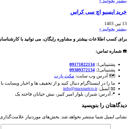
بیشتر بخوانید »
خرید ایسیو اچ سی کراس
13 تیر, 1403
بیشتر بخوانید »
برای کسب اطلاعات بیشتر و مشاوره رایگان، می توانید با کارشناسان
☎️ شماره تماس:
پشتیبانی1:
09171022134
پشتیبانی2:
09389372134
🗺 آدرس وب سایت:
مکث پارت
ما را در اینستاگرام دنبال کنید و از تخفیف ها و اخبار وبسایت با
📧 ایمیل:
info@maxpartco.ir
📍آدرس:
شیراز، بلوار امیر کبیر، نبش خیابان فاخته یک
دیدگاهتان را بنویسید
نشانی ایمیل شما منتشر نخواهد شد.
بخش‌های موردنیاز علامت‌گذاری 