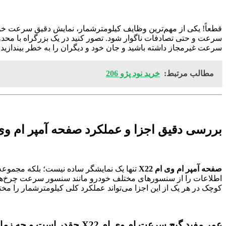
قطعاً! یکی از مهم‌ترین وظایف کیلومترشمار، نمایش دقیق سرعت خ
سرعت و حتی تصادفات ناگوار شود. تصور کنید در یک بزرگراه با م
سرعت غیرمجاز داشته باشید و جان خود و دیگران را به خطر بیندازید.
مطالب مرتبط:
خرید نود پژو 206
بررسی دقیق اجزا و عملکرد صفحه آمپر ام وی ام
صفحه آمپر ام وی ام X22
تنها یک نمایشگر ساده نیست؛ بلکه مجموعه‌
اطلاعات را از سنسورهای مختلف خودرو مانند سنسور سرعت چرخ‌ها، 
کوچک در هر یک از این اجزا می‌تواند عملکرد کلی کیلومترشمار را م
عمر مفید گیج سرعت ام وی ام X22 چقدر است و چه زمانی باید به فکر تعویض آن باشیم؟